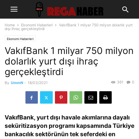
Home
Ekonomi Haberleri
VakıfBank 1 milyar 750 milyon dolarlık yurt
dışı ihraç gerçekleştirdi
Ekonomi Haberleri
VakıfBank 1 milyar 750 milyon
dolarlık yurt dışı ihraç
gerçekleştirdi
361
0
By
UmmN
-
18/03/2021
VakıfBank, yurt dışı havale akımlarına dayalı
seküritizasyon programı kapsamında Türkiye
bankacılık sektörünün tek seferdeki en