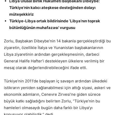
Libya Ulusal Birlik Hükümeti Başbakanı Dibeybe:
Türkiye’nin kalıcı ateşkese desteğinden dolayı
müteşekkiriz
Türkiye-Libya ortak bildirisinde ‘Libya’nın toprak
bütünlüğünün muhafazası’ vurgusu
Zorlu, Başbakan Dibeybe’nin 14 bakanla gerçekleştirdiği bu
ziyaretin, özellikle İtalya ve Yunanistan başbakanlarının
Libya ziyaretinin ardından gerçekleşmesinin, darbeci
General Halife Hafter’i destekleyen ülkelere verilmiş bir
mesaj olarak değerlendirebileceğini ifade etti.
Türkiye’nin 2011’de başlayan iç savaşın ardından ülkedeki
istikrarın yeniden sağlanabilmesi için attığı siyasi, askeri ve
ekonomik adımların, Cenevre Zirvesi’ne giden sürece
büyük katkı sağladığını belirten Zorlu, “Türkiye’nin bu
hamleleri olmasaydı bugün daha farklı bir Libya’yı
konuşuyor olabilirdik.” dedi.