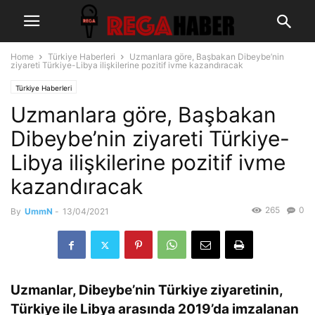
Home
Türkiye Haberleri
Uzmanlara göre, Başbakan Dibeybe’nin
ziyareti Türkiye-Libya ilişkilerine pozitif ivme kazandıracak
Türkiye Haberleri
Uzmanlara göre, Başbakan
Dibeybe’nin ziyareti Türkiye-
Libya ilişkilerine pozitif ivme
kazandıracak
265
0
By
UmmN
-
13/04/2021
Uzmanlar, Dibeybe’nin Türkiye ziyaretinin,
Türkiye ile Libya arasında 2019’da imzalanan