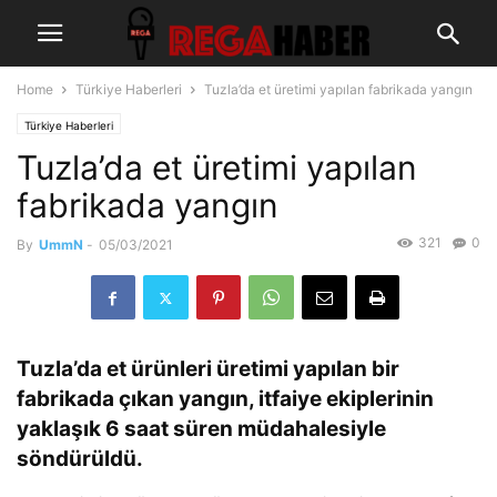
Home
Türkiye Haberleri
Tuzla’da et üretimi yapılan fabrikada yangın
Türkiye Haberleri
Tuzla’da et üretimi yapılan
fabrikada yangın
321
0
By
UmmN
-
05/03/2021
Tuzla’da et ürünleri üretimi yapılan bir
fabrikada çıkan yangın, itfaiye ekiplerinin
yaklaşık 6 saat süren müdahalesiyle
söndürüldü.