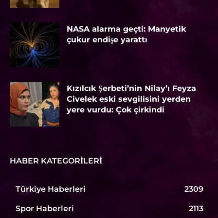
NASA alarma geçti: Manyetik
çukur endişe yarattı
Kızılcık Şerbeti’nin Nilay’ı Feyza
Civelek eski sevgilisini yerden
yere vurdu: Çok çirkindi
HABER KATEGORILERI
Türkiye Haberleri
2309
Spor Haberleri
2113