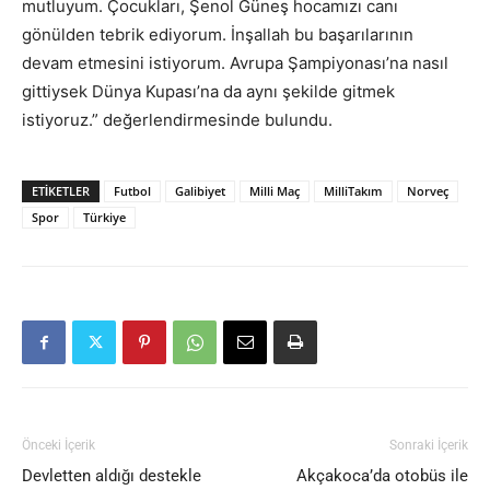
mutluyum. Çocukları, Şenol Güneş hocamızı canı
gönülden tebrik ediyorum. İnşallah bu başarılarının
devam etmesini istiyorum. Avrupa Şampiyonası’na nasıl
gittiysek Dünya Kupası’na da aynı şekilde gitmek
istiyoruz.” değerlendirmesinde bulundu.
ETIKETLER
Futbol
Galibiyet
Milli Maç
MilliTakım
Norveç
Spor
Türkiye
Önceki İçerik
Sonraki İçerik
Devletten aldığı destekle
Akçakoca’da otobüs ile