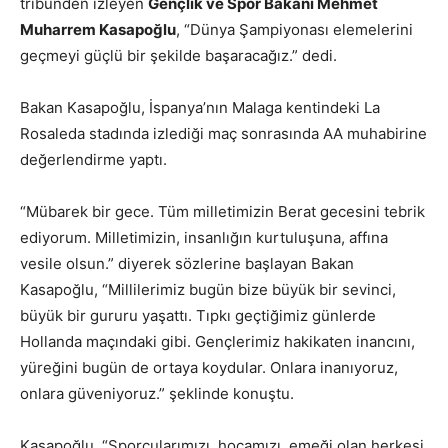
tribünden izleyen
Gençlik ve Spor Bakanı Mehmet
Muharrem Kasapoğlu
, “Dünya Şampiyonası elemelerini
geçmeyi güçlü bir şekilde başaracağız.” dedi.
Bakan Kasapoğlu, İspanya’nın Malaga kentindeki La
Rosaleda stadında izlediği maç sonrasında AA muhabirine
değerlendirme yaptı.
“Mübarek bir gece. Tüm milletimizin Berat gecesini tebrik
ediyorum. Milletimizin, insanlığın kurtuluşuna, affına
vesile olsun.” diyerek sözlerine başlayan Bakan
Kasapoğlu, “Millilerimiz bugün bize büyük bir sevinci,
büyük bir gururu yaşattı. Tıpkı geçtiğimiz günlerde
Hollanda maçındaki gibi. Gençlerimiz hakikaten inancını,
yüreğini bugün de ortaya koydular. Onlara inanıyoruz,
onlara güveniyoruz.” şeklinde konuştu.
Kasapoğlu, “Sporcularımızı, hocamızı, emeği olan herkesi