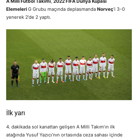
A Milli Futbol Takımı
,
2022 FIFA Dünya Kupası
Elemeleri
G Grubu maçında deplasmanda
Norveç
‘i 3-0
yenerek 2’de 2 yaptı.
İlk yarı
4. dakikada sol kanattan gelişen A Milli Takım’ın ilk
atağında Yusuf Yazıcı’nın ortasında ceza sahası içinde