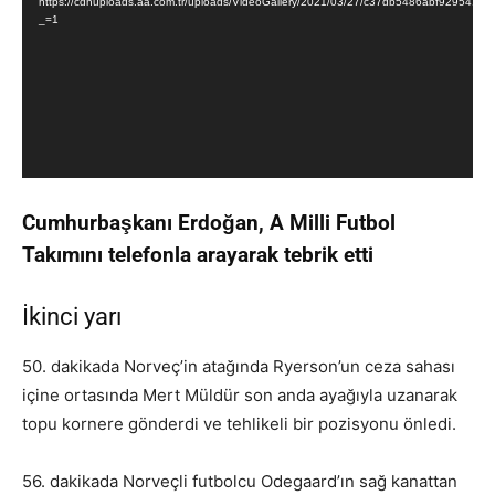
https://cdnuploads.aa.com.tr/uploads/VideoGallery/2021/03/27/c37db5486abf929541
_=1
Cumhurbaşkanı Erdoğan, A Milli Futbol
Takımını telefonla arayarak tebrik etti
İkinci yarı
50. dakikada Norveç’in atağında Ryerson’un ceza sahası
içine ortasında Mert Müldür son anda ayağıyla uzanarak
topu kornere gönderdi ve tehlikeli bir pozisyonu önledi.
56. dakikada Norveçli futbolcu Odegaard’ın sağ kanattan