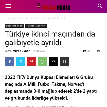
Ana Sayfa
Spor Haberleri
Futbol Haberleri
Spor Haberleri
Futbol Haberleri
Türkiye ikinci maçından da
galibiyetle ayrıldı
Yazar
Murat Güner
-
28/03/2021
331
0
2022 FIFA Dünya Kupası Elemeleri G Grubu
maçında A Milli Futbol Takımı, Norveç’i
deplasmanda 3-0 mağlup ederek 2’de 2 yaptı
ve grubunda liderliğe
yükseldi.