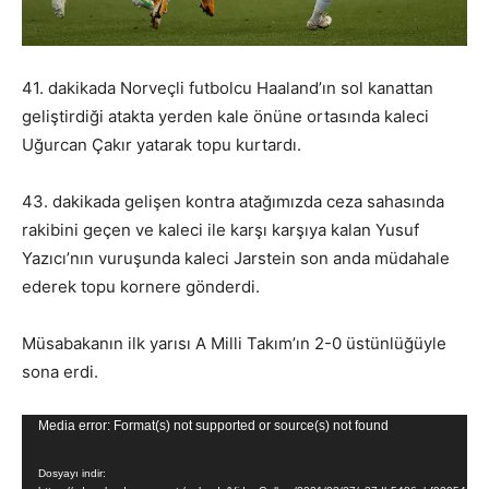
41. dakikada Norveçli futbolcu Haaland’ın sol kanattan
geliştirdiği atakta yerden kale önüne ortasında kaleci
Uğurcan Çakır yatarak topu kurtardı.
43. dakikada gelişen kontra atağımızda ceza sahasında
rakibini geçen ve kaleci ile karşı karşıya kalan Yusuf
Yazıcı’nın vuruşunda kaleci Jarstein son anda müdahale
ederek topu kornere gönderdi.
Müsabakanın ilk yarısı A Milli Takım’ın 2-0 üstünlüğüyle
sona erdi.
Video
Media error: Format(s) not supported or source(s) not found
oynatıcı
Dosyayı indir: