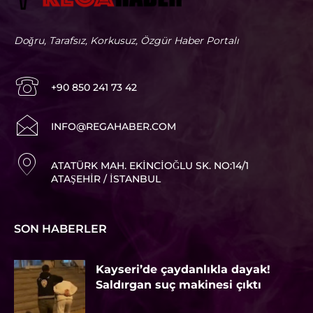
Doğru, Tarafsız, Korkusuz, Özgür Haber Portalı
+90 850 241 73 42
I
NFO@REGAHABER.COM
ATATÜRK MAH. EKINCIOĞLU SK. NO:14/1
ATAŞEHIR / İSTANBUL
SON HABERLER
Kayseri’de çaydanlıkla dayak!
Saldırgan suç makinesi çıktı