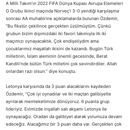
A Milli Takım’ın 2022 FIFA Dünya Kupası Avrupa Elemeleri
G Grubu ikinci maçında Norveç’i 3-0 yendiği karşılaşma
sonrası AA muhabirine açıklamalarda bulunan Özdemir,
“Bu fikstür çekilince gerçekten üzülmüştüm. Çünkü
grubun bizim dışımızdaki iki favori takımıyla ilk iki
maçımızı oynayacaktık. Çok endişeliydim ama
çocuklarımız maşallah ikisini de kazandı. Bugün Türk
milletinin, İslam aleminin önemli gecesinde, Berat
Kandili’nde bütün Türk milletini çok sevindirdiler. Allah
onlardan razı olsun.” diye konuştu.
Letonya karşısında da 3 puan alacaklarını kaydeden
Özdemir, “Çok iyi oynadılar ve iki maçtan galibiyetle
ayrılarak memleketimize dönüyoruz. 6 puanla grup
lideriyiz. Evimizde inşallah salı akşamı Letonya ile
oynayacağız. Oradan da galibiyet alarak yolumuza devam
edeceğiz. Alacağımız bir 3 puan daha var. Gerçekten çok