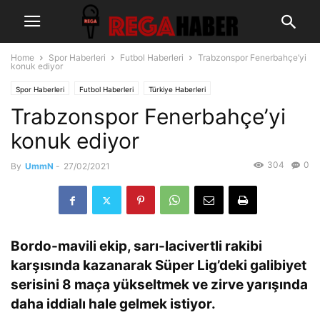
Home
Spor Haberleri
Futbol Haberleri
Trabzonspor Fenerbahçe’yi
konuk ediyor
Spor Haberleri
Futbol Haberleri
Türkiye Haberleri
Trabzonspor Fenerbahçe’yi
konuk ediyor
304
0
By
UmmN
-
27/02/2021
Bordo-mavili ekip, sarı-lacivertli rakibi
karşısında kazanarak Süper Lig’deki galibiyet
serisini 8 maça yükseltmek ve zirve yarışında
daha iddialı hale gelmek istiyor.