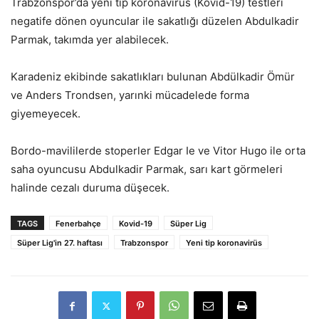
Trabzonspor’da yeni tip koronavirüs (Kovid-19) testleri
negatife dönen oyuncular ile sakatlığı düzelen Abdulkadir
Parmak, takımda yer alabilecek.
Karadeniz ekibinde sakatlıkları bulunan Abdülkadir Ömür
ve Anders Trondsen, yarınki mücadelede forma
giyemeyecek.
Bordo-mavililerde stoperler Edgar Ie ve Vitor Hugo ile orta
saha oyuncusu Abdulkadir Parmak, sarı kart görmeleri
halinde cezalı duruma düşecek.
TAGS
Fenerbahçe
Kovid-19
Süper Lig
Süper Lig'in 27. haftası
Trabzonspor
Yeni tip koronavirüs