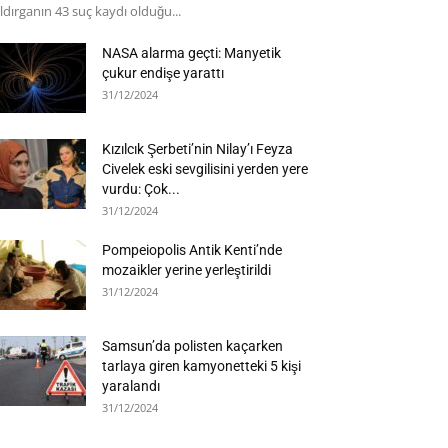
ldırganın 43 suç kaydı olduğu...
NASA alarma geçti: Manyetik
çukur endişe yarattı
31/12/2024
Kızılcık Şerbeti’nin Nilay’ı Feyza
Civelek eski sevgilisini yerden yere
vurdu: Çok...
31/12/2024
Pompeiopolis Antik Kenti’nde
mozaikler yerine yerleştirildi
31/12/2024
Samsun’da polisten kaçarken
tarlaya giren kamyonetteki 5 kişi
yaralandı
31/12/2024