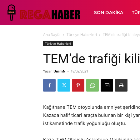
SON DAKIKA
TÜ
Ana Sayfa
Türkiye Haberleri
TEM’de trafiği kilitle
Türkiye Haberleri
TEM’de trafiği kil
Yazar
UmmN
-
18/02/2021
Kağıthane TEM otoyolunda emniyet şeridindek
Kazada hafif ticari araçta bulunan bir kişi 
istikametinde trafik yoğunluğu oluştu.
Kaza, TEM Otoyolu Aslantepe Mevkiinde saat 