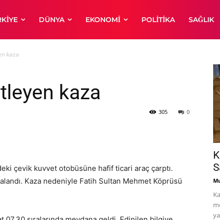
RKIYE
DÜNYA
EKONOMI
POLITIKA
SAĞLIK
yen kaza
itleyen kaza
305
0
K
S
i çevik kuvvet otobüsüne hafif ticari araç çarptı.
yaralandı. Kaza nedeniyle Fatih Sultan Mehmet Köprüsü
Mu
Ka
me
ya
07.30 sıralarında meydana geldi. Edinilen bilgiye