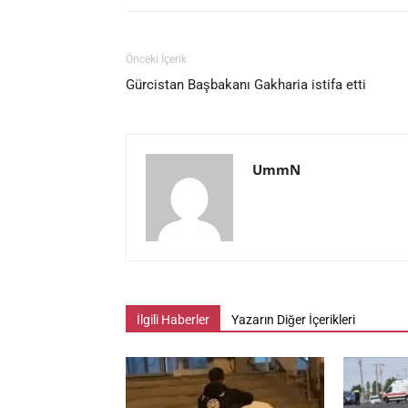
Önceki İçerik
Gürcistan Başbakanı Gakharia istifa etti
UmmN
İlgili Haberler
Yazarın Diğer İçerikleri