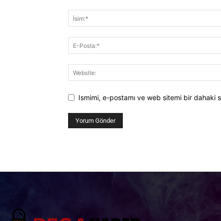
Ismimi, e-postamı ve web sitemi bir dahaki s