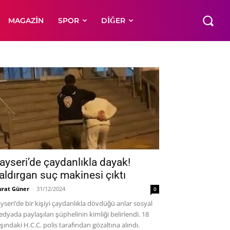
MAGAZIN
SPOR
DIĞER
ayseri’de çaydanlıkla dayak!
aldırgan suç makinesi çıktı
rat Güner
-
31/12/2024
0
yseri’de bir kişiyi çaydanlıkla dövdüğü anlar sosyal
dyada paylaşılan şüphelinin kimliği belirlendi. 18
şındaki H.C.C. polis tarafından gözaltına alındı.