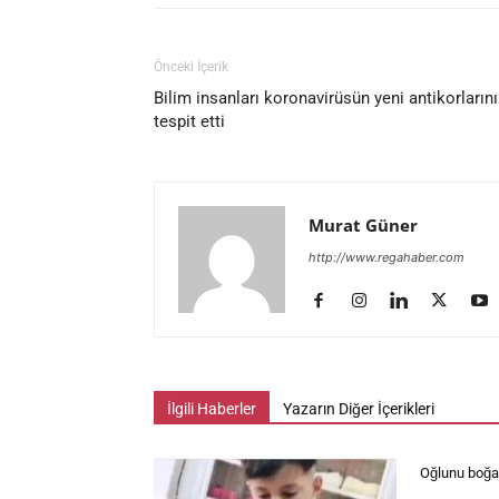
Önceki İçerik
Bilim insanları koronavirüsün yeni antikorlarını
tespit etti
Murat Güner
http://www.regahaber.com
İlgili Haberler
Yazarın Diğer İçerikleri
Oğlunu boğaz