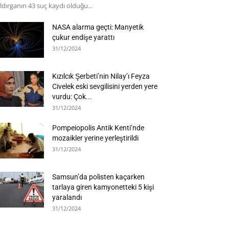
ldırganın 43 suç kaydı olduğu...
NASA alarma geçti: Manyetik
çukur endişe yarattı
31/12/2024
Kızılcık Şerbeti’nin Nilay’ı Feyza
Civelek eski sevgilisini yerden yere
vurdu: Çok...
31/12/2024
Pompeiopolis Antik Kenti’nde
mozaikler yerine yerleştirildi
31/12/2024
Samsun’da polisten kaçarken
tarlaya giren kamyonetteki 5 kişi
yaralandı
31/12/2024