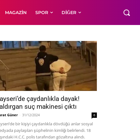
MAGAZIN
SPOR
DIĞER
ayseri’de çaydanlıkla dayak!
aldırgan suç makinesi çıktı
rat Güner
-
31/12/2024
0
yseri’de bir kişiyi çaydanlıkla dövdüğü anlar sosyal
dyada paylaşılan şüphelinin kimliği belirlendi. 18
şındaki H.C.C. polis tarafından gözaltına alındı.