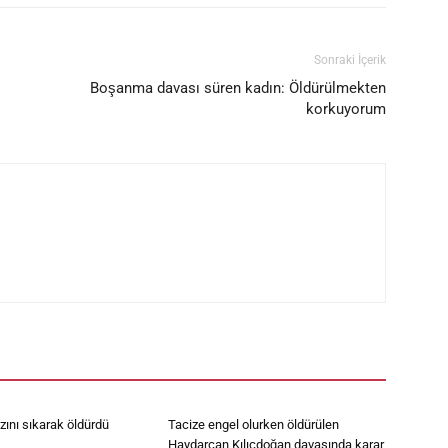
Sonraki İçerik
Boşanma davası süren kadın: Öldürülmekten
korkuyorum
ını sıkarak öldürdü
Tacize engel olurken öldürülen
Haydarcan Kılıçdoğan davasında karar