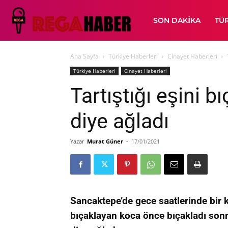
SON DAKIKA
TÜ
Ana Sayfa
Türkiye Haberleri
Cinayet Haberleri
Türkiye Haberleri
Cinayet Haberleri
Tartıştığı eşini b
diye ağladı
Yazar
Murat Güner
-
17/01/2021
Sancaktepe’de gece saatlerinde bir k
bıçaklayan koca önce bıçakladı so