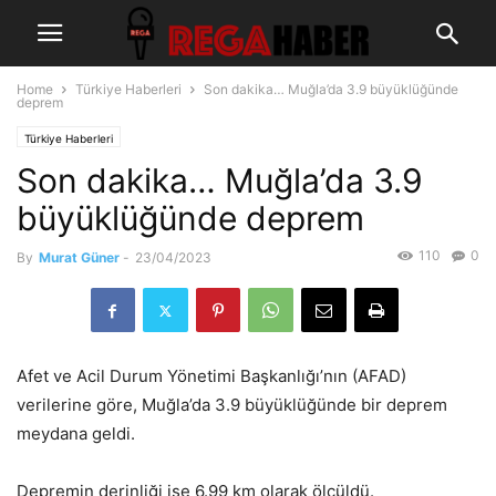
Home
Türkiye Haberleri
Son dakika… Muğla’da 3.9 büyüklüğünde
deprem
Türkiye Haberleri
Son dakika… Muğla’da 3.9
büyüklüğünde deprem
110
0
By
Murat Güner
-
23/04/2023
Afet ve Acil Durum Yönetimi Başkanlığı’nın (AFAD)
verilerine göre, Muğla’da 3.9 büyüklüğünde bir deprem
meydana geldi.
Depremin derinliği ise 6.99 km olarak ölçüldü.