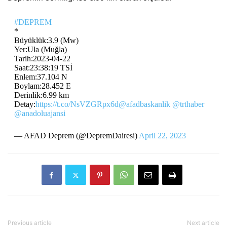
#DEPREM
*
Büyüklük:3.9 (Mw)
Yer:Ula (Muğla)
Tarih:2023-04-22
Saat:23:38:19 TSİ
Enlem:37.104 N
Boylam:28.452 E
Derinlik:6.99 km
Detay:
https://t.co/NsVZGRpx6d
@afadbaskanlik
@trthaber
@anadoluajansi
— AFAD Deprem (@DepremDairesi)
April 22, 2023
Previous article
Next article