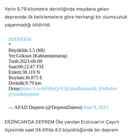
Yerin 9.79 kilometre derinliğinde meydana gelen
depremde ilk belirlemelere göre herhangi bir olumsuzluk
yaşanmadığı bildirildi.
#DEPREM
*
Büyüklük:3.5 (Ml)
Yer:Göksun (Kahramanmaraş)
Tarih:2023-06-09
Saat:06:22:47 TSİ
Enlem:38.119 N
Boylam:36.875 E
Derinlik:9.79 km
Detay:
https://t.co/6Fil0qQrN3
@afadbaskanlik
@trthaber
@anadoluajansi
— AFAD Deprem (@DepremDairesi)
June 9, 2023
ERZİNCAN’DA DEPREM Öte yandan Erzincan’ın Çayırlı
ilçesinde saat 04.49’da 4.0 büyüklüğünde bir deprem