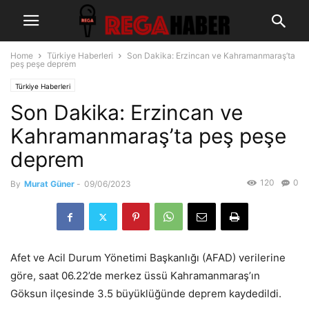
Home
Türkiye Haberleri
Son Dakika: Erzincan ve Kahramanmaraş’ta
peş peşe deprem
Türkiye Haberleri
Son Dakika: Erzincan ve
Kahramanmaraş’ta peş peşe
deprem
120
0
By
Murat Güner
-
09/06/2023
Afet ve Acil Durum Yönetimi Başkanlığı (AFAD) verilerine
göre, saat 06.22’de merkez üssü Kahramanmaraş’ın
Göksun ilçesinde 3.5 büyüklüğünde deprem kaydedildi.