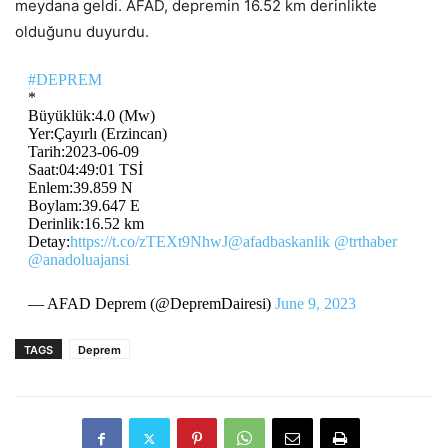
meydana geldi. AFAD, depremin 16.52 km derinlikte
olduğunu duyurdu.
#DEPREM
*
Büyüklük:4.0 (Mw)
Yer:Çayırlı (Erzincan)
Tarih:2023-06-09
Saat:04:49:01 TSİ
Enlem:39.859 N
Boylam:39.647 E
Derinlik:16.52 km
Detay:
https://t.co/zTEXt9NhwJ
@afadbaskanlik
@trthaber
@anadoluajansi
— AFAD Deprem (@DepremDairesi)
June 9, 2023
TAGS
Deprem