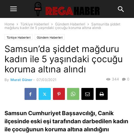
Home
Türkiye Haberleri
Gündem Haberleri
Samsun’da şiddet
mağduru kadın ile 5 yaşındaki çocuğu koruma altına alındı
Türkiye Haberleri
Gündem Haberleri
Samsun’da şiddet mağduru
kadın ile 5 yaşındaki çocuğu
koruma altına alındı
344
0
By
Murat Güner
-
07/03/2021
Samsun Cumhuriyet Başsavcılığı, Canik
ilçesinde eski eşi tarafından darbedilen kadın
ile çocuğunun koruma altına alındığını