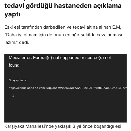
tedavi gördüğü hastaneden açıklama
yaptı
Eski eşi tarafından darbedilen ve tedavi altına alınan E.M,
“Daha iyi olmam için de onun en ağır şekilde cezalanması
lazım.” dedi.
Video
Media error: Format(s) not supported or source(s) not
oynatıcı
found
Dosyayı indir:
https://cdnuploads.aa.com.tr/uploads/VideoGallery/2021/03/07/f7bf68e4029cbd1337c
_=1
Karşıyaka Mahallesi’nde yaklaşık 3 yıl önce boşandığı eşi