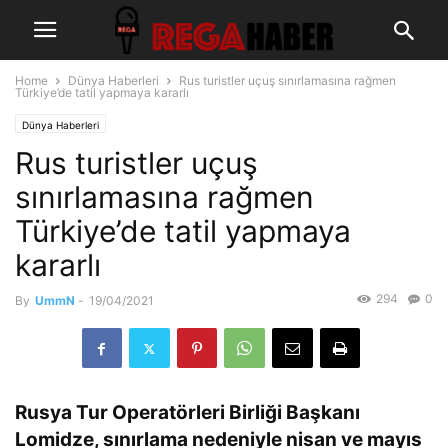
Home
Dünya Haberleri
Rus turistler uçuş sınırlamasına rağmen
Türkiye’de tatil yapmaya kararlı
Dünya Haberleri
Rus turistler uçuş
sınırlamasına rağmen
Türkiye’de tatil yapmaya
kararlı
294
0
By
UmmN
-
19/04/2021
Rusya Tur Operatörleri Birliği Başkanı
Lomidze, sınırlama nedeniyle nisan ve mayıs