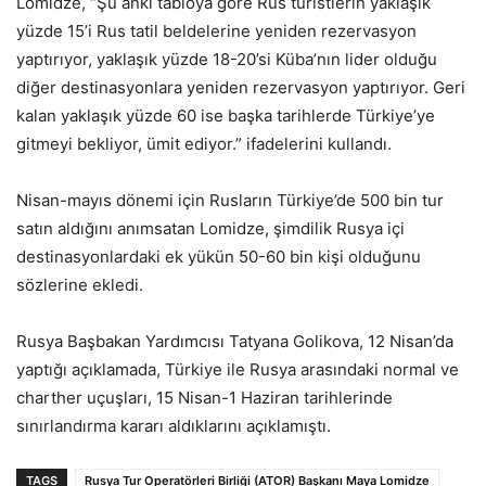
Lomidze, “Şu anki tabloya göre Rus turistlerin yaklaşık
yüzde 15’i Rus tatil beldelerine yeniden rezervasyon
yaptırıyor, yaklaşık yüzde 18-20’si Küba’nın lider olduğu
diğer destinasyonlara yeniden rezervasyon yaptırıyor. Geri
kalan yaklaşık yüzde 60 ise başka tarihlerde Türkiye’ye
gitmeyi bekliyor, ümit ediyor.” ifadelerini kullandı.
Nisan-mayıs dönemi için Rusların Türkiye’de 500 bin tur
satın aldığını anımsatan Lomidze, şimdilik Rusya içi
destinasyonlardaki ek yükün 50-60 bin kişi olduğunu
sözlerine ekledi.
Rusya Başbakan Yardımcısı Tatyana Golikova, 12 Nisan’da
yaptığı açıklamada, Türkiye ile Rusya arasındaki normal ve
charther uçuşları, 15 Nisan-1 Haziran tarihlerinde
sınırlandırma kararı aldıklarını açıklamıştı.
TAGS
Rusya Tur Operatörleri Birliği (ATOR) Başkanı Maya Lomidze