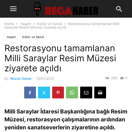
Home
Yaşam
Kültür ve Sanat
Restorasyonu tamamlanan Milli
Saraylar Resim Müzesi ziyarete açıldı
Yaşam
Kültür ve Sanat
Restorasyonu tamamlanan
Milli Saraylar Resim Müzesi
ziyarete açıldı
385
0
By
Murat Güner
-
15/01/2021
Milli Saraylar İdaresi Başkanlığına bağlı Resim
Müzesi, restorasyon çalışmalarının ardından
yeniden sanatseverlerin ziyaretine açıldı.