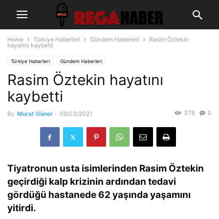
Home
Türkiye Haberleri
Gündem Haberleri
Rasim Öztekin
hayatını kaybetti
Türkiye Haberleri
Gündem Haberleri
Rasim Öztekin hayatını
kaybetti
378
0
By
Murat Güner
-
09/03/2021
Tiyatronun usta isimlerinden Rasim Öztekin
geçirdiği kalp krizinin ardından tedavi
gördüğü hastanede 62 yaşında yaşamını
yitirdi.