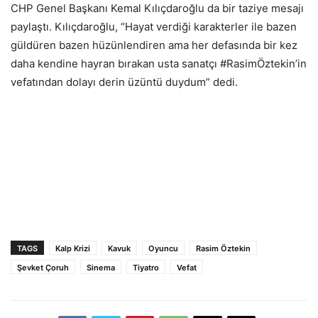
CHP Genel Başkanı Kemal Kılıçdaroğlu da bir taziye mesajı
paylaştı. Kılıçdaroğlu, “Hayat verdiği karakterler ile bazen
güldüren bazen hüzünlendiren ama her defasında bir kez
daha kendine hayran bırakan usta sanatçı #RasimÖztekin’in
vefatından dolayı derin üzüntü duydum” dedi.
TAGS
Kalp Krizi
Kavuk
Oyuncu
Rasim Öztekin
Şevket Çoruh
Sinema
Tiyatro
Vefat