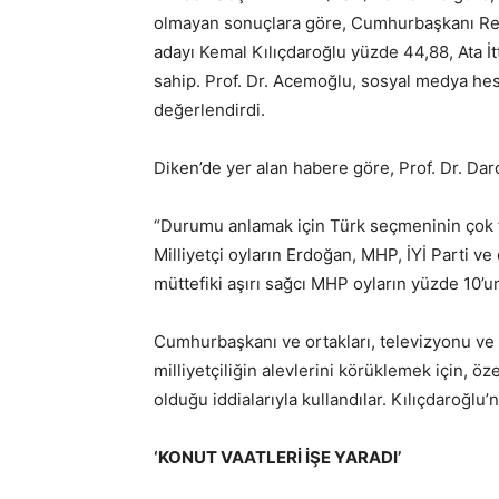
olmayan sonuçlara göre, Cumhurbaşkanı Rece
adayı Kemal Kılıçdaroğlu yüzde 44,88, Ata İt
sahip. Prof. Dr. Acemoğlu, sosyal medya he
değerlendirdi.
Diken’de yer alan habere göre, Prof. Dr. Da
“Durumu anlamak için Türk seçmeninin çok fa
Milliyetçi oyların Erdoğan, MHP, İYİ Parti v
müttefiki aşırı sağcı MHP oyların yüzde 10’un
Cumhurbaşkanı ve ortakları, televizyonu ve 
milliyetçiliğin alevlerini körüklemek için, özel
olduğu iddialarıyla kullandılar. Kılıçdaroğlu’
‘KONUT VAATLERİ İŞE YARADI’