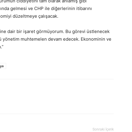
urumun ciddiyetini tam olarak anlamış gibi
nda gelmesi ve CHP ile diğerlerinin itibarını
omiyi düzeltmeye çalışacak.
ine dair bir işaret görmüyorum. Bu görevi üstlenecek
 kötü yönetim muhtemelen devam edecek. Ekonominin ve
.”
ya
Sonraki İçerik