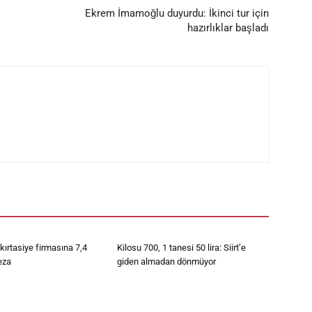
Ekrem İmamoğlu duyurdu: İkinci tur için
hazırlıklar başladı
kırtasiye firmasına 7,4
Kilosu 700, 1 tanesi 50 lira: Siirt’e
eza
giden almadan dönmüyor