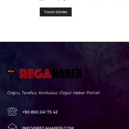
Doğru, Tarafsız, Korkusuz, Özgür Haber Portalı
+90 850 241 73 42
I
NFO@REGAHABER.COM