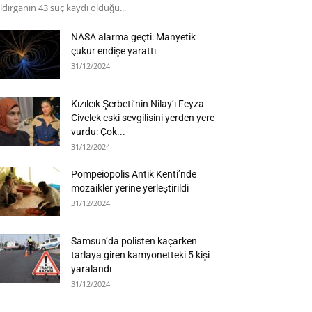
ldırganın 43 suç kaydı olduğu...
NASA alarma geçti: Manyetik
çukur endişe yarattı
31/12/2024
Kızılcık Şerbeti’nin Nilay’ı Feyza
Civelek eski sevgilisini yerden yere
vurdu: Çok...
31/12/2024
Pompeiopolis Antik Kenti’nde
mozaikler yerine yerleştirildi
31/12/2024
Samsun’da polisten kaçarken
tarlaya giren kamyonetteki 5 kişi
yaralandı
31/12/2024