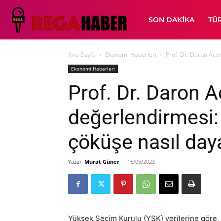
SON DAKIKA
TÜ
Ana Sayfa
Ekonomi Haberleri
Prof. Dr. Daron Ace
Ekonomi Haberleri
Prof. Dr. Daron 
değerlendirmesi
çöküşe nasıl day
Yazar
Murat Güner
-
16/05/2023
Yüksek Seçim Kurulu (YSK) verilerine göre, 