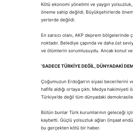
Kötü ekonomi yönetimi ve yaygın yolsuzluk, 
öneme sahip değildi. Büyükşehirlerde önemli
yerlerde değildi.
En sarsıcı olanı, AKP deprem bölgelerinde ç
noktadır. Belediye çapında ve daha üst seviy
ve ölümlerin sorumlusuydu. Ancak konut ve iş
‘SADECE TÜRKİYE DEĞİL, DÜNYADAKİ DEM
Çoğumuzun Erdoğan’ın siyasi becerilerini v
hafife aldığı ortaya çıktı. Medya hakimiyet
Türkiye’de değil tüm dünyadaki demokrasiler
Bütün bunlar Türk kurumlarının geleceği için
kaybetti. Güçlü yolsuzluk ağları (inşaat end
bu gerçekten kötü bir haber.