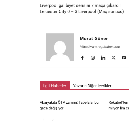
Liverpool galibiyet serisini 7 maça çıkardı!
Leicester City 0 – 3 Liverpool (Maç sonucu)
Murat Güner
http://www.regahaber.com
İlgili Haberler
Yazarın Diğer İçerikleri
Akaryakıta ÖTV zammı: Tabelalar bu
Rekabet’ten 
gece değişiyor
milyon lira c