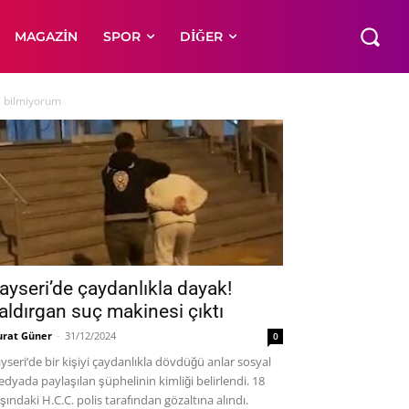
MAGAZIN
SPOR
DIĞER
ı bilmiyorum
ayseri’de çaydanlıkla dayak!
aldırgan suç makinesi çıktı
rat Güner
-
31/12/2024
0
yseri’de bir kişiyi çaydanlıkla dövdüğü anlar sosyal
dyada paylaşılan şüphelinin kimliği belirlendi. 18
şındaki H.C.C. polis tarafından gözaltına alındı.