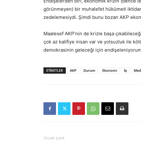
Endişelerden biri, ekonomik krizin (bence d
görünmeyen) bir muhalefet hükümeti iktidarı
zedelemesiydi. Şimdi bunu bozan AKP ekon
Maalesef AKP’nin de krizle başa çıkabileceğ
çok az kalifiye insan var ve yolsuzluk ile
demokrasinin geleceği için endişeleniyorum
ETIKETLER
AKP
Durum
Ekonomi
İş
Med
Önceki İçerik