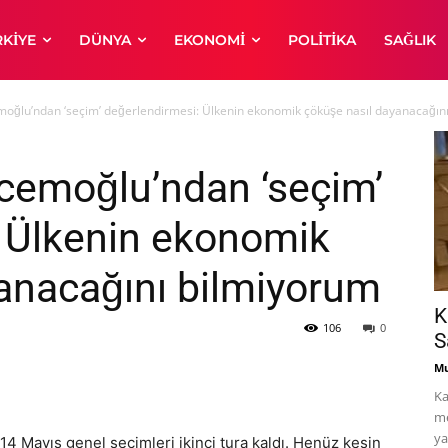
RKIYE
DÜNYA
EKONOMI
POLITIKA
SAĞLIK
moğlu’ndan ‘seçim’ değerlendirmesi: Ülkenin ekonomik çöküşe nasıl dayanacağın
Acemoğlu’ndan ‘seçim’
: Ülkenin ekonomik
anacağını bilmiyorum
K
106
0
S
Mu
Ka
me
ya
14 Mayıs genel seçimleri ikinci tura kaldı. Henüz kesin