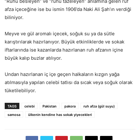
“Ruhu besleyen” ve “ruhu tazeleyen” anlamına gelen ruf
afza içeceğine ise bu ismin 1906’da Naki Ali Şah’ın verdiği
biliniyor.
Meyve ve gül aromalı içecek, soğuk su ya da sütle
karıştırılarak hazırlanıyor. Büyük etkinliklerde ve sokak
iftarlarında ise kazanlarda hazırlanan ruh afzanın içine
büyük kalıp buzlar atılıyor.
Undan hazırlanan iç içe geçen halkaların kızgın yağa
atılmasıyla yapılan celebi tatlısı da sıcak veya soğuk olarak
tüketilebiliyor.
TAGS
celebi
Pakistan
pakora
ruh afza (gül suyu)
samosa
ülkenin kendine has sokak yiyecekleri