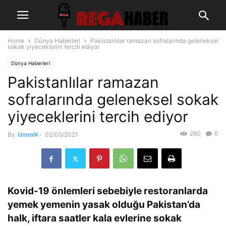
Home
Dünya Haberleri
Pakistanlılar ramazan sofralarında geleneksel
sokak yiyeceklerini tercih ediyor
Dünya Haberleri
Pakistanlılar ramazan
sofralarında geleneksel sokak
yiyeceklerini tercih ediyor
280
0
By
UmmN
-
02/05/2021
Kovid-19 önlemleri sebebiyle restoranlarda
yemek yemenin yasak olduğu Pakistan’da
halk, iftara saatler kala evlerine sokak