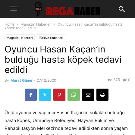
Home
Magazin Haberleri
Oyuncu Hasan Kaçan’ın bulduğu hasta
köpek tedavi edildi
Magazin Haberleri
Türkiye Haberleri
Oyuncu Hasan Kaçan’ın
bulduğu hasta köpek tedavi
edildi
375
0
By
Murat Güner
-
27/12/2020
Ünlü oyuncu ve yapımcı Hasan Kaçan’ın sokakta bulduğu
hasta köpek, Ümraniye Belediyesi Hayvan Bakım ve
Rehabilitasyon Merkezi’nde tedavi edildikten sonra yaşam