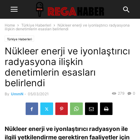
Home
Türkiye Haberleri
Nükleer enerji ve iyonlaştırıcı radyasyona
ilişkin denetimlerin esasları belirlendi
Türkiye Haberleri
Nükleer enerji ve iyonlaştırıcı
radyasyona ilişkin
denetimlerin esasları
belirlendi
279
0
By
UmmN
-
05/03/2021
Nükleer enerji ve iyonlaştırıcı radyasyon ile
ilgili yetkilendirme gerektiren faaliyetler için