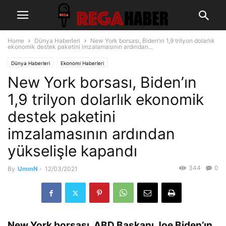
Home
Dünya Haberleri
New York borsası, Biden’ın 1,9 trilyon dolarlık
ekonomik destek paketini imzalamasının ardından...
Dünya Haberleri
Ekonomi Haberleri
New York borsası, Biden’ın
1,9 trilyon dolarlık ekonomik
destek paketini
imzalamasının ardından
yükselişle kapandı
344
0
By
UmmN
-
12/03/2021
New York borsası, ABD Başkanı Joe Biden’ın