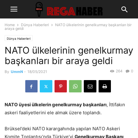
Home
Dünya Haberleri
NATO ülkelerinin genelkurmay başkanları bir
araya geldi
Dünya Haberleri
NATO ülkelerinin genelkurmay
başkanları bir araya geldi
264
0
By
UmmN
-
18/05/2021
NATO üyesi ülkelerin genelkurmay başkanları
, İttifakın
askeri faaliyetlerini ele almak üzere toplandı.
Brüksel’deki NATO karargahında yapılan NATO Askeri
Komite Toplantısı’nda Türkiye’yi
Genelkurmay Başkanı