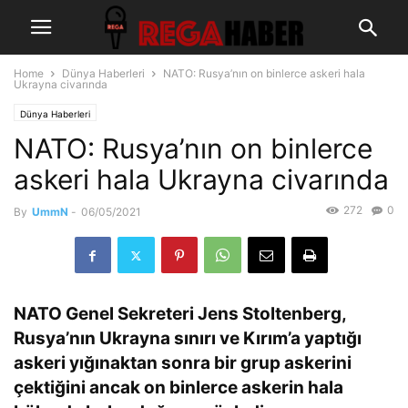
Home
Dünya Haberleri
NATO: Rusya’nın on binlerce askeri hala
Ukrayna civarında
Dünya Haberleri
NATO: Rusya’nın on binlerce
askeri hala Ukrayna civarında
272
0
By
UmmN
-
06/05/2021
NATO Genel Sekreteri Jens Stoltenberg,
Rusya’nın Ukrayna sınırı ve Kırım’a yaptığı
askeri yığınaktan sonra bir grup askerini
çektiğini ancak on binlerce askerin hala