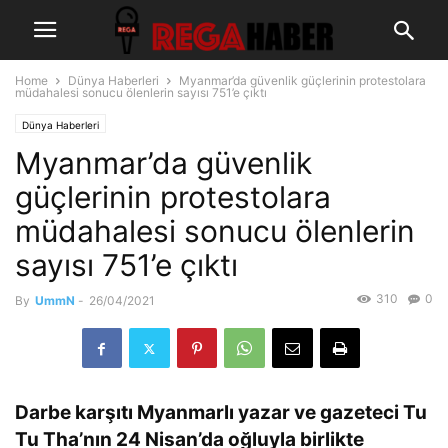
Home
Dünya Haberleri
Myanmar’da güvenlik güçlerinin protestolara
müdahalesi sonucu ölenlerin sayısı 751’e çıktı
Dünya Haberleri
Myanmar’da güvenlik
güçlerinin protestolara
müdahalesi sonucu ölenlerin
sayısı 751’e çıktı
310
0
By
UmmN
-
26/04/2021
Darbe karşıtı Myanmarlı yazar ve gazeteci Tu
Tu Tha’nın 24 Nisan’da oğluyla birlikte