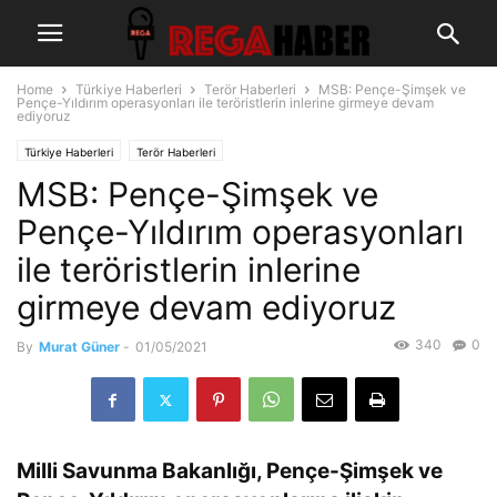
Home
Türkiye Haberleri
Terör Haberleri
MSB: Pençe-Şimşek ve
Pençe-Yıldırım operasyonları ile teröristlerin inlerine girmeye devam
ediyoruz
Türkiye Haberleri
Terör Haberleri
MSB: Pençe-Şimşek ve
Pençe-Yıldırım operasyonları
ile teröristlerin inlerine
girmeye devam ediyoruz
340
0
By
Murat Güner
-
01/05/2021
Milli Savunma Bakanlığı, Pençe-Şimşek ve