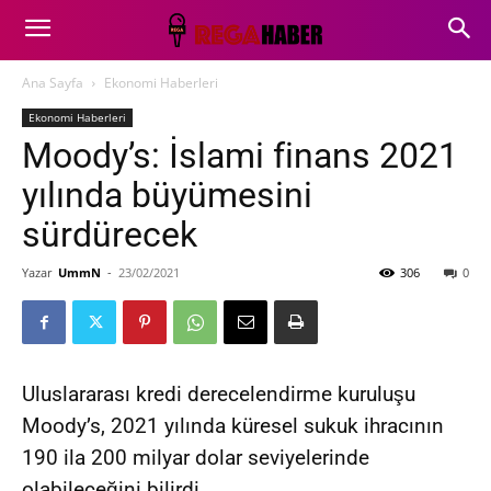
Ana Sayfa
Ekonomi Haberleri
Ekonomi Haberleri
Moody’s: İslami finans 2021
yılında büyümesini
sürdürecek
Yazar
UmmN
-
23/02/2021
306
0
Uluslararası kredi derecelendirme kuruluşu
Moody’s, 2021 yılında küresel sukuk ihracının
190 ila 200 milyar dolar seviyelerinde
olabileceğini bilirdi.