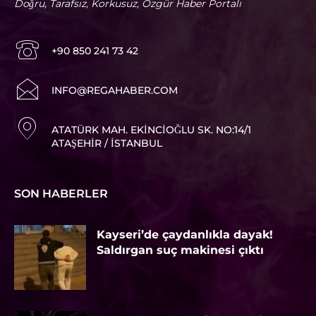
Doğru, Tarafsız, Korkusuz, Özgür Haber Portalı
+90 850 241 73 42
I
NFO@REGAHABER.COM
ATATÜRK MAH. EKINCIOĞLU SK. NO:14/1
ATAŞEHIR / İSTANBUL
SON HABERLER
Kayseri’de çaydanlıkla dayak!
Saldırgan suç makinesi çıktı