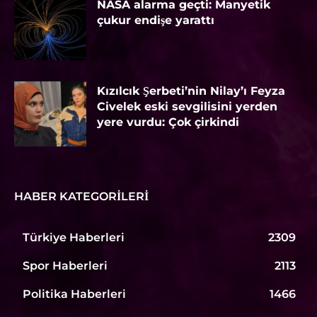
NASA alarma geçti: Manyetik
çukur endişe yarattı
Kızılcık Şerbeti’nin Nilay’ı Feyza
Civelek eski sevgilisini yerden
yere vurdu: Çok çirkindi
HABER KATEGORILERI
Türkiye Haberleri
2309
Spor Haberleri
2113
Politika Haberleri
1466