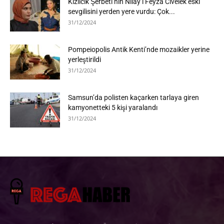
Kızılcık Şerbeti’nin Nilay’ı Feyza Civelek eski
sevgilisini yerden yere vurdu: Çok...
31/12/2024
Pompeiopolis Antik Kenti’nde mozaikler yerine
yerleştirildi
31/12/2024
Samsun’da polisten kaçarken tarlaya giren
kamyonetteki 5 kişi yaralandı
31/12/2024