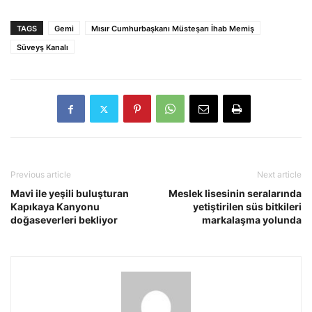
TAGS
Gemi
Mısır Cumhurbaşkanı Müsteşarı İhab Memiş
Süveyş Kanalı
Previous article
Next article
Mavi ile yeşili buluşturan
Meslek lisesinin seralarında
Kapıkaya Kanyonu
yetiştirilen süs bitkileri
doğaseverleri bekliyor
markalaşma yolunda