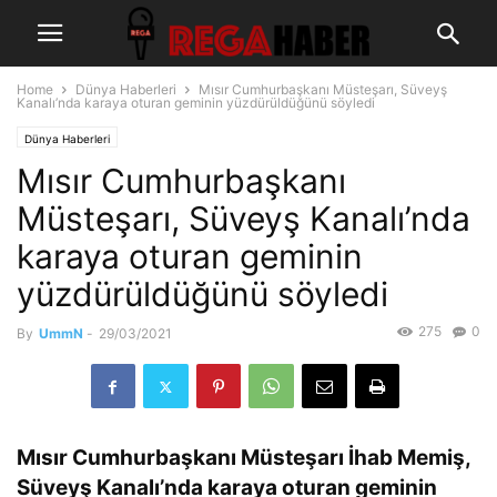
Home
Dünya Haberleri
Mısır Cumhurbaşkanı Müsteşarı, Süveyş
Kanalı’nda karaya oturan geminin yüzdürüldüğünü söyledi
Dünya Haberleri
Mısır Cumhurbaşkanı
Müsteşarı, Süveyş Kanalı’nda
karaya oturan geminin
yüzdürüldüğünü söyledi
275
0
By
UmmN
-
29/03/2021
Mısır Cumhurbaşkanı Müsteşarı İhab Memiş,
Süveyş Kanalı’nda karaya oturan geminin