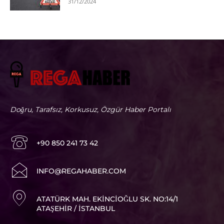
31/12/2024
Doğru, Tarafsız, Korkusuz, Özgür Haber Portalı
+90 850 241 73 42
I
NFO@REGAHABER.COM
ATATÜRK MAH. EKINCIOĞLU SK. NO:14/1
ATAŞEHIR / İSTANBUL