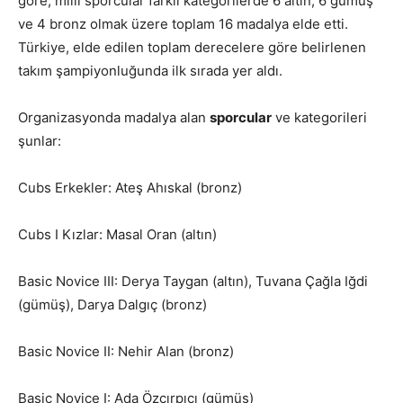
göre, milli sporcular farklı kategorilerde 6 altın, 6 gümüş
ve 4 bronz olmak üzere toplam 16 madalya elde etti.
Türkiye, elde edilen toplam derecelere göre belirlenen
takım şampiyonluğunda ilk sırada yer aldı.
Organizasyonda madalya alan
sporcular
ve kategorileri
şunlar:
Cubs Erkekler: Ateş Ahıskal (bronz)
Cubs I Kızlar: Masal Oran (altın)
Basic Novice III: Derya Taygan (altın), Tuvana Çağla Iğdi
(gümüş), Darya Dalgıç (bronz)
Basic Novice II: Nehir Alan (bronz)
Basic Novice I: Ada Özçırpıcı (gümüş)