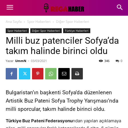
Ana Sayfa
Spor Haberleri
Diğer Spor Haberleri
Spor Haberleri
Diğer Spor Haberleri
Türkiye Haberleri
Milli buz patenciler Sofya’da
takım halinde birinci oldu
Yazar
UmmN
-
03/03/2021
346
0
Bulgaristan’ın başkenti Sofya’da düzenlenen
Artistik Buz Pateni Sofya Trophy Yarışması’nda
milli sporcular, takım halinde birinci oldu.
Türkiye Buz Pateni Federasyonu
ndan yapılan açıklamaya