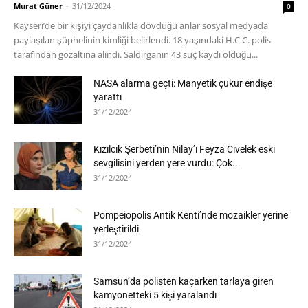
Murat Güner
-
31/12/2024
0
Kayseri’de bir kişiyi çaydanlıkla dövdüğü anlar sosyal medyada
paylaşılan şüphelinin kimliği belirlendi. 18 yaşındaki H.C.C. polis
tarafından gözaltına alındı. Saldırganın 43 suç kaydı olduğu...
NASA alarma geçti: Manyetik çukur endişe
yarattı
31/12/2024
Kızılcık Şerbeti’nin Nilay’ı Feyza Civelek eski
sevgilisini yerden yere vurdu: Çok...
31/12/2024
Pompeiopolis Antik Kenti’nde mozaikler yerine
yerleştirildi
31/12/2024
Samsun’da polisten kaçarken tarlaya giren
kamyonetteki 5 kişi yaralandı