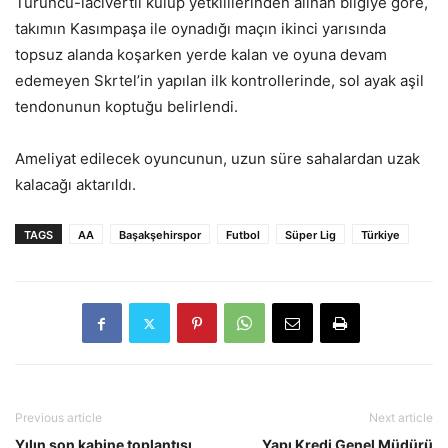
Turuncu-lacivertli kulüp yetkililerinden alınan bilgiye göre,
takımın Kasımpaşa ile oynadığı maçın ikinci yarısında
topsuz alanda koşarken yerde kalan ve oyuna devam
edemeyen Skrtel’in yapılan ilk kontrollerinde, sol ayak aşil
tendonunun koptuğu belirlendi.
Ameliyat edilecek oyuncunun, uzun süre sahalardan uzak
kalacağı aktarıldı.
TAGS
AA
Başakşehirspor
Futbol
Süper Lig
Türkiye
Previous article
Next article
Yılın son kabine toplantısı
Yapı Kredi Genel Müdürü