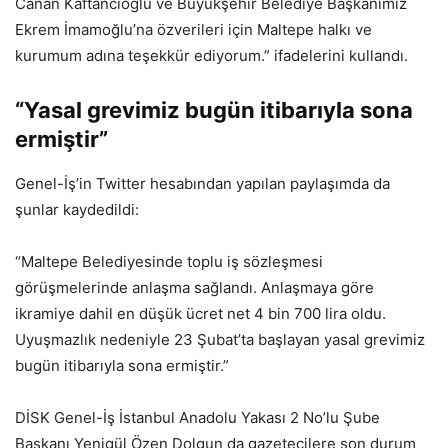
Canan Kaftancıoğlu ve Büyükşehir Belediye Başkanımız
Ekrem İmamoğlu’na özverileri için Maltepe halkı ve
kurumum adına teşekkür ediyorum.” ifadelerini kullandı.
“Yasal grevimiz bugün itibarıyla sona
ermiştir”
Genel-İş’in Twitter hesabından yapılan paylaşımda da
şunlar kaydedildi:
“Maltepe Belediyesinde toplu iş sözleşmesi
görüşmelerinde anlaşma sağlandı. Anlaşmaya göre
ikramiye dahil en düşük ücret net 4 bin 700 lira oldu.
Uyuşmazlık nedeniyle 23 Şubat’ta başlayan yasal grevimiz
bugün itibarıyla sona ermiştir.”
DİSK Genel-İş İstanbul Anadolu Yakası 2 No’lu Şube
Başkanı Yenigül Özen Dolgun da gazetecilere son durum