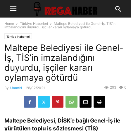
Home
Türkiye Haberleri
Maltepe Belediyesi ile Genel-İş, TİS’in
imzalandığını duyurdu, işçiler kararı oylamaya götürdü
Türkiye Haberleri
Maltepe Belediyesi ile Genel-
İş, TİS’in imzalandığını
duyurdu, işçiler kararı
oylamaya götürdü
293
0
By
UmmN
-
28/02/2021
Maltepe Belediyesi, DİSK’e bağlı Genel-İş ile
yürütülen toplu iş sözleşmesi (TİS)