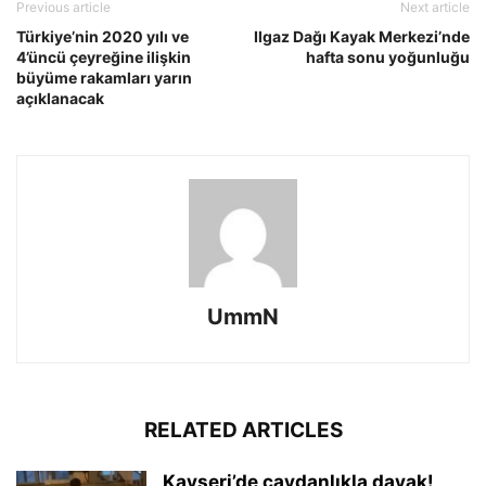
Previous article
Next article
Türkiye’nin 2020 yılı ve
Ilgaz Dağı Kayak Merkezi’nde
4’üncü çeyreğine ilişkin
hafta sonu yoğunluğu
büyüme rakamları yarın
açıklanacak
UmmN
RELATED ARTICLES
Kayseri’de çaydanlıkla dayak!