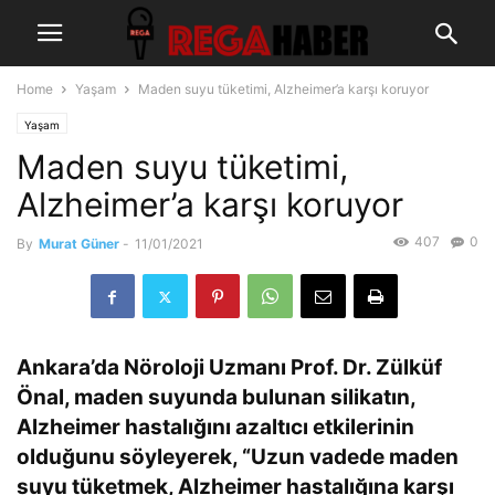
Home
Yaşam
Maden suyu tüketimi, Alzheimer’a karşı koruyor
Yaşam
Maden suyu tüketimi,
Alzheimer’a karşı koruyor
407
0
By
Murat Güner
-
11/01/2021
Ankara’da Nöroloji Uzmanı Prof. Dr. Zülküf
Önal, maden suyunda bulunan silikatın,
Alzheimer hastalığını azaltıcı etkilerinin
olduğunu söyleyerek, “Uzun vadede maden
suyu tüketmek, Alzheimer hastalığına karşı