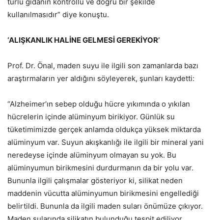
türlü gıdanın kontrollü ve doğru bir şekilde
kullanılmasıdır” diye konuştu.
‘ALIŞKANLIK HALİNE GELMESİ GEREKİYOR’
Prof. Dr. Önal, maden suyu ile ilgili son zamanlarda bazı
araştırmaların yer aldığını söyleyerek, şunları kaydetti:
“Alzheimer’ın sebep olduğu hücre yıkımında o yıkılan
hücrelerin içinde alüminyum birikiyor. Günlük su
tüketimimizde gerçek anlamda oldukça yüksek miktarda
alüminyum var. Suyun akışkanlığı ile ilgili bir mineral yani
neredeyse içinde alüminyum olmayan su yok. Bu
alüminyumun birikmesini durdurmanın da bir yolu var.
Bununla ilgili çalışmalar gösteriyor ki, silikat neden
maddenin vücutta alüminyumun birikmesini engellediği
belirtildi. Bununla da ilgili maden suları önümüze çıkıyor.
Maden sularında silikatın bulunduğu tespit ediliyor.