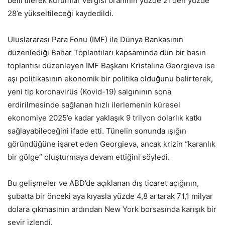
belirtilerek kurumlar vergisi oranının yüzde 21’den yüzde
28’e yükseltileceği kaydedildi.
Uluslararası Para Fonu (IMF) ile Dünya Bankasının
düzenlediği Bahar Toplantıları kapsamında dün bir basın
toplantısı düzenleyen IMF Başkanı Kristalina Georgieva ise
aşı politikasının ekonomik bir politika olduğunu belirterek,
yeni tip koronavirüs (Kovid-19) salgınının sona
erdirilmesinde sağlanan hızlı ilerlemenin küresel
ekonomiye 2025’e kadar yaklaşık 9 trilyon dolarlık katkı
sağlayabileceğini ifade etti. Tünelin sonunda ışığın
göründüğüne işaret eden Georgieva, ancak krizin “karanlık
bir gölge” oluşturmaya devam ettiğini söyledi.
Bu gelişmeler ve ABD’de açıklanan dış ticaret açığının,
şubatta bir önceki aya kıyasla yüzde 4,8 artarak 71,1 milyar
dolara çıkmasının ardından New York borsasında karışık bir
seyir izlendi.