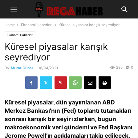
Home
Ekonomi Haberleri
Küresel piyasalar karışık seyrediyor
Ekonomi Haberleri
Küresel piyasalar karışık
seyrediyor
295
0
By
Murat Güner
-
08/04/2021
Küresel piyasalar, dün yayımlanan ABD
Merkez Bankası’nın (Fed) toplantı tutanakları
sonrası karışık bir seyir izlerken, bugün
makroekonomik veri gündemi ve Fed Başkanı
Jerome Powell’ın açıklamaları takip edilecek.