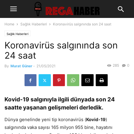
Home
Sağlık Haberleri
Koronavirüs salgınında son 24 saat
Sağlık Haberleri
Koronavirüs salgınında son
24 saat
285
0
By
Murat Güner
-
21/05/2021
Kovid-19 salgınıyla ilgili dünyada son 24
saatte yaşanan gelişmeleri derledik.
Dünya genelinde yeni tip koronavirüs (
Kovid-19
)
salgınında vaka sayısı 165 milyon 955 bine, hayatını