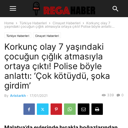
Home
Türkiye Haberleri
Cinayet Haberleri
Korkunç olay 7
yaşındaki çocuğun çığlık atmasıyla ortaya çıktı! Polise böyle anlattı:...
Türkiye Haberleri
Cinayet Haberleri
Korkunç olay 7 yaşındaki
çocuğun çığlık atmasıyla
ortaya çıktı! Polise böyle
anlattı: ‘Çok kötüydü, şoka
girdim’
339
0
By
Aristarkh
-
17/01/2021
Malatya’da evlerinde bıçakla boğazlarından