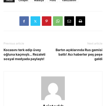
TAGS
Cinayet
Malatya
Polis
Yavuzselim
Previous article
Next article
Kocasını terk edip üvey
Bartın açıklarında Rus gemisi
oğluna kaçmıştı… Rezaleti
battı! Acı haberler peş peşe
sosyal medyada paylaştı!
geldi