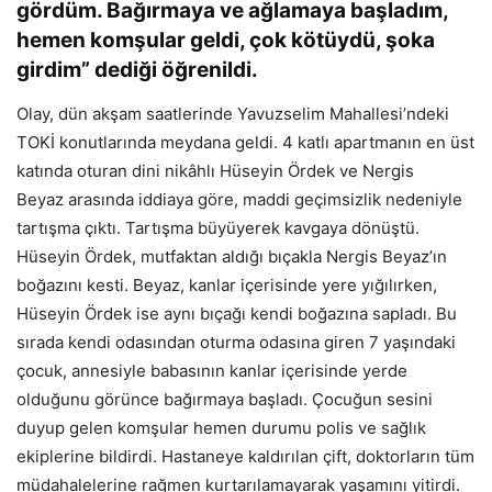
gördüm. Bağırmaya ve ağlamaya başladım,
hemen komşular geldi, çok kötüydü, şoka
girdim” dediği öğrenildi.
Olay, dün akşam saatlerinde Yavuzselim Mahallesi’ndeki
TOKİ konutlarında meydana geldi. 4 katlı apartmanın en üst
katında oturan dini nikâhlı Hüseyin Ördek ve Nergis
Beyaz arasında iddiaya göre, maddi geçimsizlik nedeniyle
tartışma çıktı. Tartışma büyüyerek kavgaya dönüştü.
Hüseyin Ördek, mutfaktan aldığı bıçakla Nergis Beyaz’ın
boğazını kesti. Beyaz, kanlar içerisinde yere yığılırken,
Hüseyin Ördek ise aynı bıçağı kendi boğazına sapladı. Bu
sırada kendi odasından oturma odasına giren 7 yaşındaki
çocuk, annesiyle babasının kanlar içerisinde yerde
olduğunu görünce bağırmaya başladı. Çocuğun sesini
duyup gelen komşular hemen durumu polis ve sağlık
ekiplerine bildirdi. Hastaneye kaldırılan çift, doktorların tüm
müdahalelerine rağmen kurtarılamayarak yaşamını yitirdi.