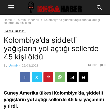
Home
Dünya Haberleri
Kolombiya’da şiddetli yağışların yol açtığı
sellerde 45 kişi öldü
Dünya Haberleri
Kolombiya’da şiddetli
yağışların yol açtığı sellerde
45 kişi öldü
301
0
By
UmmN
-
25/03/2021
Güney Amerika ülkesi Kolombiya’da, şiddetli
yağışların yol açtığı sellerde 45 kişi yaşamını
yitirdi.