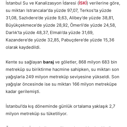
İstanbul Su ve Kanalizasyon İdaresi (
İSKİ
) verilerine göre,
su miktarı Istrancalar’da yüzde 97,07, Terkos’ta yüzde
31,08, Sazlıdere’de yüzde 9,63, Alibey’de yüzde 38,81,
Büyükçekmece’de yüzde 28,92, Ömerli’de yüzde 24,58,
Darlık’ta yüzde 48,37, Elmalı’da yüzde 31,69,
Kazandere’de yüzde 32,85, Pabuçdere’de yüzde 15,36
olarak kaydedildi.
Kente su sağlayan
baraj
ve göletler, 868 milyon 683 bin
metreküp su biriktirme hacmine sahipken, su miktarı son
yağışlarla 249 milyon metreküp seviyesine yükseldi. Son
yağışlar öncesinde ise su miktarı 166 milyon metreküpe
kadar gerilemişti.
İstanbul’da kış döneminde günlük ortalama yaklaşık 2,7
milyon metreküp su tüketiliyor.