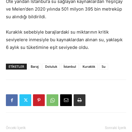
Öte yandan İstanbul’a su sağlayan kaynaklardan Yeşilçay
ve Melen’den 2020 yılında 501 milyon 395 bin metreküp
su alındığı bildirildi.
Kuraklık sebebiyle barajlardaki su miktarının kritik
seviyelere inmesiyle bu kaynaklardan alınan su, yaklaşık
6 aylık su tüketimine eşit seviyede oldu.
ETIKETLER
Baraj
Doluluk
İstanbul
Kuraklık
Su
Önceki İçerik
Sonraki İçerik