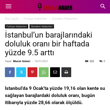
Ana Sayfa
Türkiye Haberleri
Gündem Haberleri
Türkiye Haberleri
Gündem Haberleri
İstanbul’un barajlarındaki
doluluk oranı bir haftada
yüzde 9.5 arttı
Yazar
Murat Güner
-
16/01/2021
322
0
İstanbul’da 9 Ocak’ta yüzde 19,16 olan kente su
sağlayan barajlardaki doluluk oranı, bugün
itibarıyla yüzde 28,66 olarak ölçüldü.