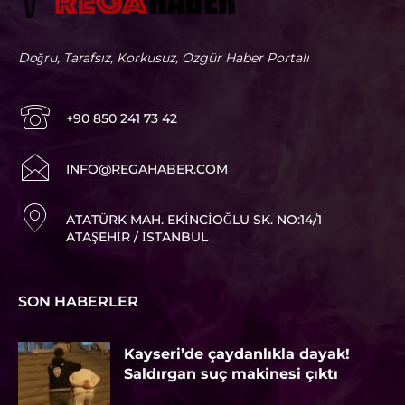
Doğru, Tarafsız, Korkusuz, Özgür Haber Portalı
+90 850 241 73 42
I
NFO@REGAHABER.COM
ATATÜRK MAH. EKINCIOĞLU SK. NO:14/1
ATAŞEHIR / İSTANBUL
SON HABERLER
Kayseri’de çaydanlıkla dayak!
Saldırgan suç makinesi çıktı