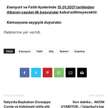
Esenyurt ve Fatih ilçelerinde
15.01.2021 tarihinden
itibaren yapılan ilk başvurular
kabul edilmeyecektir.
Kamuoyuna saygıyla duyurulur.
ifadelerine yer verildi.
TAGS
Esenyurt
Fatih
Göç
İkamet
İstanbul
Previous article
Next article
İtalya’da Başbakan Giuseppe
Son dakika… AKOM
Conte ve hükümeti istifa etti
UYARIYOR…! İstanbul’a kar