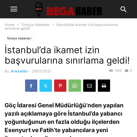
Home
Türkiye Haberleri
İstanbul’da ikamet izin başvurularına
sınırlama geldi!
Türkiye Haberleri
İstanbul’da ikamet izin
başvurularına sınırlama geldi!
363
0
By
Aristarkh
-
26/01/2021
Göç İdaresi Genel Müdürlüğü’nden yapılan
yazılı açıklamaya göre İstanbul’da yabancı
yoğunluğunun en fazla olduğu ilçelerden
Esenyurt ve Fatih’te yabancılara yeni