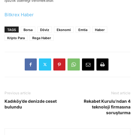
işsizlik ödeneği verilmektedir.
Bitkrex Haber
TAGS
Borsa
Döviz
Ekonomi
Emtia
Haber
Kripto Para
Rega Haber
Previous article
Next article
Kadıköy’de denizde ceset
Rekabet Kurulu’ndan 4
bulundu
teknoloji firmasına
soruşturma