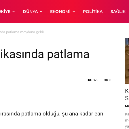
RKIYE
DÜNYA
EKONOMI
POLITIKA
SAĞLIK
sında patlama meydana geldi
brikasında patlama
325
0
K
S
Mu
t sırasında patlama olduğu, şu ana kadar can
Ka
me
ya