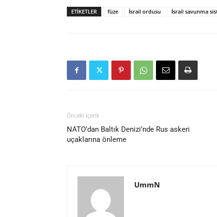
ETIKETLER
füze
İsrail ordusu
İsrail savunma sis
Önceki İçerik
NATO’dan Baltık Denizi’nde Rus askeri
uçaklarına önleme
UmmN