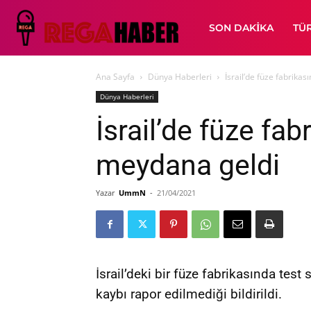
SON DAKIKA
TÜ
Ana Sayfa
Dünya Haberleri
İsrail’de füze fabrika
Dünya Haberleri
İsrail’de füze fa
meydana geldi
Yazar
UmmN
-
21/04/2021
İsrail’deki bir füze fabrikasında tes
kaybı rapor edilmediği bildirildi.