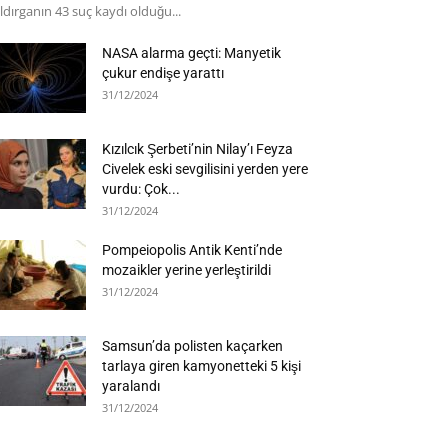
ldırganın 43 suç kaydı olduğu...
NASA alarma geçti: Manyetik
çukur endişe yarattı
31/12/2024
Kızılcık Şerbeti’nin Nilay’ı Feyza
Civelek eski sevgilisini yerden yere
vurdu: Çok...
31/12/2024
Pompeiopolis Antik Kenti’nde
mozaikler yerine yerleştirildi
31/12/2024
Samsun’da polisten kaçarken
tarlaya giren kamyonetteki 5 kişi
yaralandı
31/12/2024