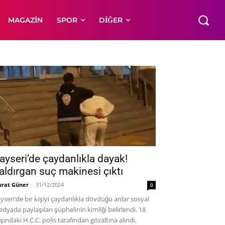
MAGAZIN
SPOR
DIĞER
ayseri’de çaydanlıkla dayak!
aldırgan suç makinesi çıktı
rat Güner
-
31/12/2024
0
yseri’de bir kişiyi çaydanlıkla dövdüğü anlar sosyal
dyada paylaşılan şüphelinin kimliği belirlendi. 18
şındaki H.C.C. polis tarafından gözaltına alındı.