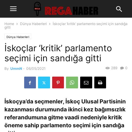
Home
Dünya Haberleri
İskoçlar ‘kritik’ parlamento seçimi için sandığa
gitti
Dünya Haberleri
İskoçlar ‘kritik’ parlamento
seçimi için sandığa gitti
289
0
By
UmmN
-
06/05/2021
İskoçya’da seçmenler, İskoç Ulusal Partisinin
kazanması durumunda ikinci kez bağımsızlık
referandumuna gitme vaadi nedeniyle kritik
öneme sahip parlamento seçimi için sandığa