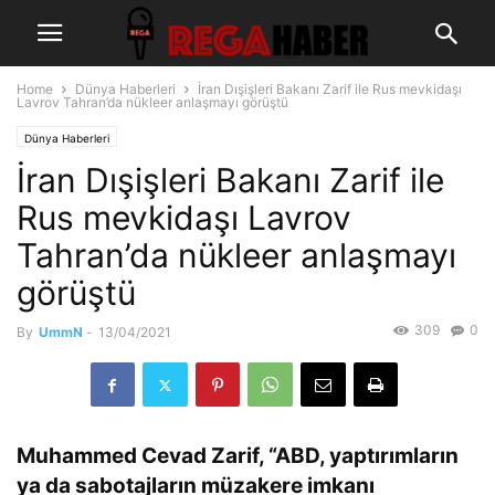
Home
Dünya Haberleri
İran Dışişleri Bakanı Zarif ile Rus mevkidaşı
Lavrov Tahran’da nükleer anlaşmayı görüştü
Dünya Haberleri
İran Dışişleri Bakanı Zarif ile
Rus mevkidaşı Lavrov
Tahran’da nükleer anlaşmayı
görüştü
309
0
By
UmmN
-
13/04/2021
Muhammed Cevad Zarif, “ABD, yaptırımların
ya da sabotajların müzakere imkanı