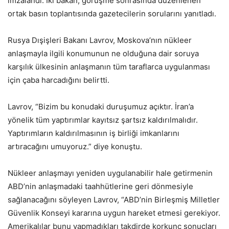
imzalandı. İki bakan, görüşme sonrasında düzenlenen
ortak basın toplantısında gazetecilerin sorularını yanıtladı.
Rusya Dışişleri Bakanı Lavrov, Moskova’nın nükleer
anlaşmayla ilgili konumunun ne olduğuna dair soruya
karşılık ülkesinin anlaşmanın tüm taraflarca uygulanması
için çaba harcadığını belirtti.
Lavrov, “Bizim bu konudaki duruşumuz açıktır. İran’a
yönelik tüm yaptırımlar kayıtsız şartsız kaldırılmalıdır.
Yaptırımların kaldırılmasının iş birliği imkanlarını
artıracağını umuyoruz.” diye konuştu.
Nükleer anlaşmayı yeniden uygulanabilir hale getirmenin
ABD’nin anlaşmadaki taahhütlerine geri dönmesiyle
sağlanacağını söyleyen Lavrov, “ABD’nin Birleşmiş Milletler
Güvenlik Konseyi kararına uygun hareket etmesi gerekiyor.
Amerikalılar bunu yapmadıkları takdirde korkunç sonuçları