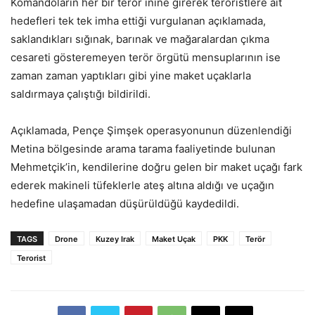
Komandoların her bir terör inine girerek teröristlere ait
hedefleri tek tek imha ettiği vurgulanan açıklamada,
saklandıkları sığınak, barınak ve mağaralardan çıkma
cesareti gösteremeyen terör örgütü mensuplarının ise
zaman zaman yaptıkları gibi yine maket uçaklarla
saldırmaya çalıştığı bildirildi.
Açıklamada, Pençe Şimşek operasyonunun düzenlendiği
Metina bölgesinde arama tarama faaliyetinde bulunan
Mehmetçik’in, kendilerine doğru gelen bir maket uçağı fark
ederek makineli tüfeklerle ateş altına aldığı ve uçağın
hedefine ulaşamadan düşürüldüğü kaydedildi.
TAGS
Drone
Kuzey Irak
Maket Uçak
PKK
Terör
Terorist