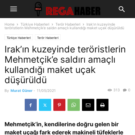
Home
Türkiye Haberleri
Terör Haberleri
Irak’ın kuzeyinde
teröristlerin Mehmetçik’e saldırı amaçlı kullandığı maket uçak düşürüldü
Türkiye Haberleri
Terör Haberleri
Irak’ın kuzeyinde teröristlerin
Mehmetçik’e saldırı amaçlı
kullandığı maket uçak
düşürüldü
313
0
By
Murat Güner
-
11/05/2021
Mehmetçik’in, kendilerine doğru gelen bir
maket uçağı fark ederek makineli tüfeklerle