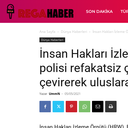
SON DAKIKA
TÜ
Ana Sayfa
Dünya Haberleri
İnsan Hakları İzleme Ör
Dünya Haberleri
İnsan Hakları İzl
polisi refakatsiz 
çevirerek uluslar
Yazar
UmmN
-
05/05/2021
İnsan Hakları İzleme Örgütü (HRW), Fr