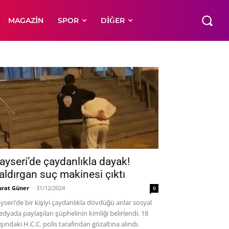
MAGAZIN
SPOR
DIĞER
ayseri’de çaydanlıkla dayak!
aldırgan suç makinesi çıktı
rat Güner
-
31/12/2024
0
yseri’de bir kişiyi çaydanlıkla dövdüğü anlar sosyal
dyada paylaşılan şüphelinin kimliği belirlendi. 18
şındaki H.C.C. polis tarafından gözaltına alındı.