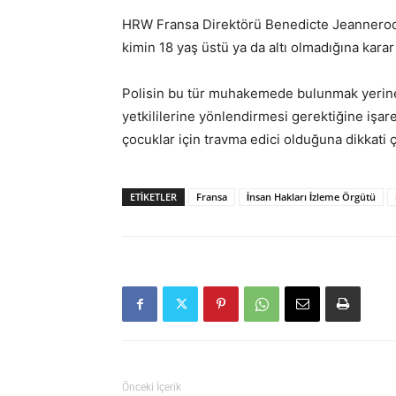
HRW Fransa Direktörü Benedicte Jeannerod, ko
kimin 18 yaş üstü ya da altı olmadığına kara
Polisin bu tür muhakemede bulunmak yerine
yetkililerine yönlendirmesi gerektiğine işa
çocuklar için travma edici olduğuna dikkati ç
ETIKETLER
Fransa
İnsan Hakları İzleme Örgütü
Önceki İçerik