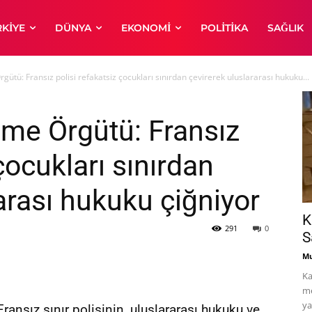
RKIYE
DÜNYA
EKONOMI
POLITIKA
SAĞLIK
gütü: Fransız polisi refakatsiz çocukları sınırdan çevirerek uluslararası hukuku...
eme Örgütü: Fransız
çocukları sınırdan
arası hukuku çiğniyor
K
291
0
S
Mu
Ka
me
ya
ansız sınır polisinin, uluslararası hukuku ve