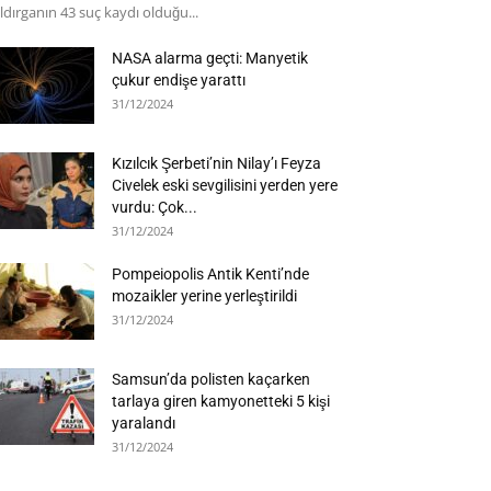
ldırganın 43 suç kaydı olduğu...
NASA alarma geçti: Manyetik
çukur endişe yarattı
31/12/2024
Kızılcık Şerbeti’nin Nilay’ı Feyza
Civelek eski sevgilisini yerden yere
vurdu: Çok...
31/12/2024
Pompeiopolis Antik Kenti’nde
mozaikler yerine yerleştirildi
31/12/2024
Samsun’da polisten kaçarken
tarlaya giren kamyonetteki 5 kişi
yaralandı
31/12/2024