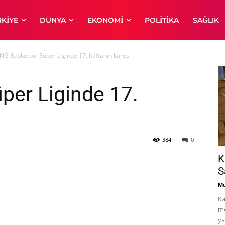
RKIYE
DÜNYA
EKONOMI
POLITIKA
SAĞLIK
ING Basketbol Süper Liginde 17. haftanın karesi
per Liginde 17.
384
0
K
S
Mu
Ka
me
ya