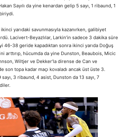
akan Sayılı da yine kenardan gelip 5 sayı, 1 ribaund, 1
iriydi.
kinci yarıdaki savunmasıyla kazanırken, galibiyet
ürdü. Lacivert-Beyazlılar, Larkin’in sadece 3 dakika süre
yi 46-38 geride kapadıktan sonra ikinci yarıda Doğuş
ni arttırıp, hücumda da yine Dunston, Beaubois, Micic
hnson, Wiltjer ve Dekker’la dirense de Can ve
de son topa kadar maçı kovaladı ancak üst üste 3.
 sayı, 3 ribaund, 4 asist, Dunston da 13 sayı, 7
diler.