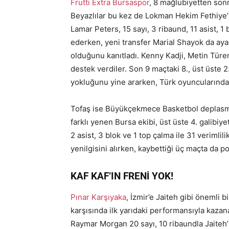
Frutti Extra Bursaspor
, 8 mağlubiyetten son
Beyazlılar bu kez de Lokman Hekim Fethiye’
Lamar Peters, 15 sayı, 3 ribaund, 11 asist, 
ederken, yeni transfer Marial Shayok da ayağ
olduğunu kanıtladı. Kenny Kadji, Metin Türen 
destek verdiler. Son 9 maçtaki 8., üst üste 2
yokluğunu yine ararken, Türk oyuncularından
Tofaş ise Büyükçekmece Basketbol deplasman
farklı yenen Bursa ekibi, üst üste 4. galibi
2 asist, 3 blok ve 1 top çalma ile 31 veriml
yenilgisini alırken, kaybettiği üç maçta da p
KAF KAF’IN FRENİ YOK!
Pınar Karşıyaka
, İzmir’e Jaiteh gibi öneml
karşısında ilk yarıdaki performansıyla kazanar
Raymar Morgan 20 sayı, 10 ribaundla Jaiteh’