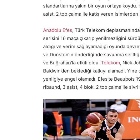
standartlarına yakın bir oyun ortaya koydu. H
asist, 2 top çalma ile katkı veren isimlerden b
Anadolu Efes
, Türk Telekom deplasmanında i
serisini 16 maça çıkarıp yenilmezliğini sürd
aldığı ve verim sağlayamadığı oyunda devre
ve Dunston’ın önderliğinde savunma sertliği
ve Buğrahan’la etkili oldu.
Telekom
, Nick Jo
Baldwin’den beklediği katkıyı alamadı. Yine 
yenilgiye engel olamadı. Efes’te Beaubois 19
ribaund, 3 asist, 4 blok, 2 top çalma ile sivril