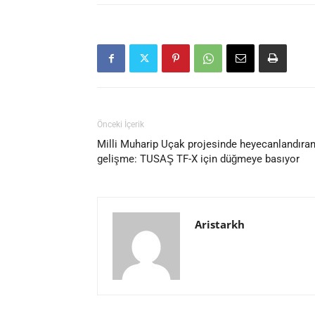
Önceki İçerik
Milli Muharip Uçak projesinde heyecanlandıra
gelişme: TUSAŞ TF-X için düğmeye basıyor
Aristarkh