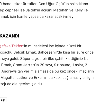
haneli skor ürettiler. Can Uğur Öğüt’ün sakatlıktan
p cephesi ise Jaiteh’in açığını Metehan ve Kelly ile
önmek için hamle yapsa da kazanacak ivmeyi
 KAZANDI
şafaka Tekfen
’in mücadelesi ise içinde güzel bir
 coachu Selçuk Ernak, Bahçeşehir’de kısa bir süre önce
şıya geldi. Süper Lig’de bir ilke şahitlik ettiğimiz bu
ak, Grant Jerrett’ın 29 sayı, 9 ribaund, 1 asist, 2
ede Andrews’tan verim alamasa da bu kez önceki maçların
agette, Luther ve Erkan’ın da katkı sağlamasıyla, ligin
verajı da ele geçirmiş oldu.
 Lig