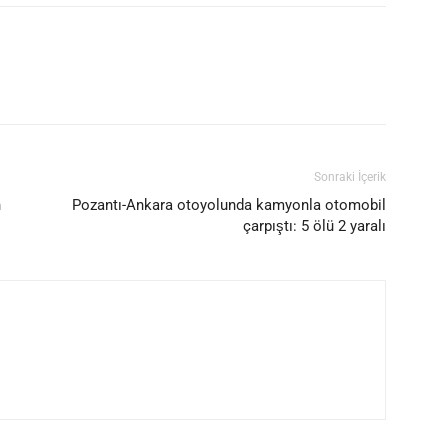
Sonraki İçerik
n
Pozantı-Ankara otoyolunda kamyonla otomobil
çarpıştı: 5 ölü 2 yaralı