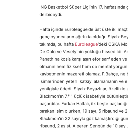
ING Basketbol Süper Ligi’nin 17. haftasında
derbideydi.
Hafta içinde Euroleague’de üst üste iki maç
genç oyuncuların ağırlıkta olduğu Siyah-Beyaz
takımda, bu hafta
Euroleague
’deki CSKA Mos
De Colo ve Vesely’nin yokluğu hissedildi. 
Panathinaikos’a karşı aşırı efor sarf eden ve
olmanın hem fiziksel hem de mental yorgun
kaybetmenin mazereti olamaz. F.Bahçe, ne boy
isimlerinden yeterli katkıyı alamamanın ve
yenilgiyle ödedi. Siyah-Beyazlılar, özellik
Blackmon’ın 7/11 üçlük isabetiyle bütünleşt
başardılar. Furkan Haltalı, ilk beşte başlad
bırakan isim olurken, 19 sayı, 5 ribaund ve 2
Blackmon’ın 32 sayıyla göz kamaştırdığı gü
ribaund, 2 asist, Alperen Şengün de 10 sayı, 