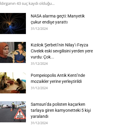
ldırganın 43 suç kaydı olduğu...
NASA alarma geçti: Manyetik
çukur endişe yarattı
31/12/2024
Kızılcık Şerbeti’nin Nilay’ı Feyza
Civelek eski sevgilisini yerden yere
vurdu: Çok...
31/12/2024
Pompeiopolis Antik Kenti’nde
mozaikler yerine yerleştirildi
31/12/2024
Samsun’da polisten kaçarken
tarlaya giren kamyonetteki 5 kişi
yaralandı
31/12/2024