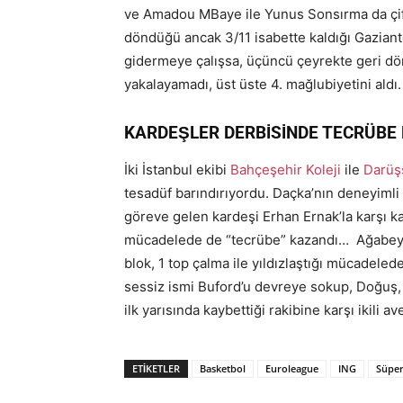
ve Amadou MBaye ile Yunus Sonsırma da çift 
döndüğü ancak 3/11 isabette kaldığı Gaziante
gidermeye çalışsa, üçüncü çeyrekte geri d
yakalayamadı, üst üste 4. mağlubiyetini aldı.
KARDEŞLER DERBİSİNDE TECRÜBE
İki İstanbul ekibi
Bahçeşehir Koleji
ile
Darüş
tesadüf barındırıyordu. Daçka’nın deneyimli
göreve gelen kardeşi Erhan Ernak’la karşı kar
mücadelede de “tecrübe” kazandı… Ağabey Ern
blok, 1 top çalma ile yıldızlaştığı mücadel
sessiz ismi Buford’u devreye sokup, Doğuş, M
ilk yarısında kaybettiği rakibine karşı ikili a
ETIKETLER
Basketbol
Euroleague
ING
Süper