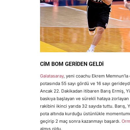
CİM BOM GERİDEN GELDİ
Galatasaray
, yeni coachu Ekrem Memnun’la çık
potasında 55 sayı gördü ve 16 sayı gerideydi
Ancak 22. Dakikadan itibaren Barış Ermiş, Yi
baskıya başlayan ve sürekli hataya zorlayan S
rakibini ikinci yarıda 32 sayıda tuttu. Barış
pota altında kurduğu üstünlükle momentumu
geçirip 2 maç sonra kazanmayı başardı.
Orm
almış oldu.