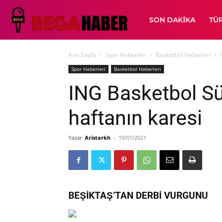
SON DAKIKA
TÜ
Ana Sayfa
Spor Haberleri
Basketbol Haberleri
Spor Haberleri
Basketbol Haberleri
ING Basketbol Sü
haftanın karesi
Yazar
Aristarkh
-
19/01/2021
BEŞİKTAŞ’TAN DERBİ VURGUNU