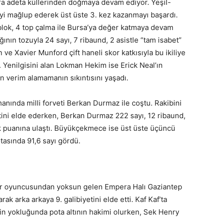
ra adeta küllerinden doğmaya devam ediyor. Yeşil-
yi mağlup ederek üst üste 3. kez kazanmayı başardı.
1 blok, 4 top çalma ile Bursa’ya değer katmaya devam
ının tozuyla 24 sayı, 7 ribaund, 2 asistle “tam isabet”
ve Xavier Munford çift haneli skor katkısıyla bu ikiliye
. Yenilgisini alan Lokman Hekim ise Erick Neal’ın
 verim alamamanın sıkıntısını yaşadı.
ında milli forveti Berkan Durmaz ile coştu. Rakibini
yetini elde ederken, Berkan Durmaz 222 sayı, 12 ribaund,
ilik puanına ulaştı. Büyükçekmece ise üst üste üçüncü
otasında 91,6 sayı gördü.
i bir oyuncusundan yoksun gelen Empera Halı Gaziantep
ak arka arkaya 9. galibiyetini elde etti. Kaf Kaf’ta
in yokluğunda pota altının hakimi olurken, Sek Henry