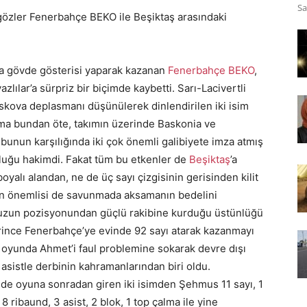
Sa
 gözler Fenerbahçe BEKO ile Beşiktaş arasındaki
ta gövde gösterisi yaparak kazanan
Fenerbahçe BEKO
,
lılar’a sürpriz bir biçimde kaybetti. Sarı-Lacivertli
kova deplasmanı düşünülerek dinlendirilen iki isim
Ama bundan öte, takımın üzerinde Baskonia ve
 bunun karşılığında iki çok önemli galibiyete imza atmış
luğu hakimdi. Fakat tüm bu etkenler de
Beşiktaş
’a
alı alandan, ne de üç sayı çizgisinin gerisinden kilit
 en önemlisi de savunmada aksamanın bedelini
le uzun pozisyonundan güçlü rakibine kurduğu üstünlüğü
irince Fenerbahçe’ye evinde 92 sayı atarak kazanmayı
ığı oyunda Ahmet’i faul problemine sokarak devre dışı
 asistle derbinin kahramanlarından biri oldu.
nde oyuna sonradan giren iki isimden Şehmus 11 sayı, 1
8 ribaund, 3 asist, 2 blok, 1 top çalma ile yine