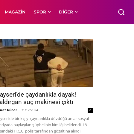
MAGAZIN
SPOR
DIĞER
ayseri’de çaydanlıkla dayak!
aldırgan suç makinesi çıktı
rat Güner
-
31/12/2024
0
yseri’de bir kişiyi çaydanlıkla dövdüğü anlar sosyal
dyada paylaşılan şüphelinin kimliği belirlendi. 18
şındaki H.C.C. polis tarafından gözaltına alındı.