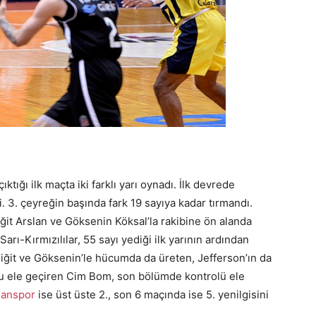
tığı ilk maçta iki farklı yarı oynadı. İlk devrede
. 3. çeyreğin başında fark 19 sayıya kadar tırmandı.
ğit Arslan ve Göksenin Köksal’la rakibine ön alanda
arı-Kırmızılılar, 55 sayı yediği ilk yarının ardından
, Yiğit ve Göksenin’le hücumda da üreten, Jefferson’ın da
 ele geçiren Cim Bom, son bölümde kontrolü ele
anspor
ise üst üste 2., son 6 maçında ise 5. yenilgisini