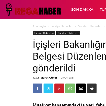
SON DAKIKA
TÜ
Ana Sayfa
Türkiye Haberleri
Gündem Haberleri
Türkiye Haberleri
Gündem Haberleri
İçişleri Bakanlığı
Belgesi Düzenle
gönderildi
Yazar
Murat Güner
-
29/04/2021
Muafiyet kapsamındaki iş yeri, fabrik