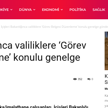
RKIYE
DÜNYA
EKONOMI
POLITIKA
SAĞLIK
İçişleri Bakanlığınca valiliklere ‘Görev Belgesi Düzenleme’ konulu genelge gönder
nca valiliklere ‘Görev
me’ konulu genelge
K
352
0
S
Mu
Ka
me
ya
a/imalathane çalışanları, İçişleri Bakanlığı