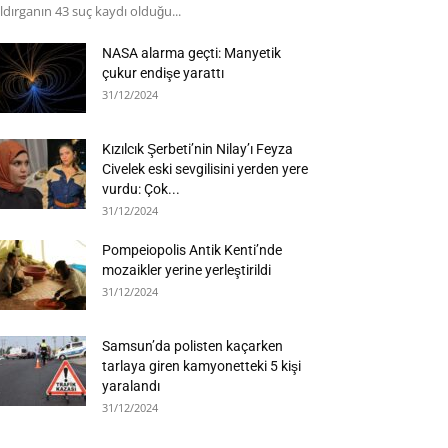
ldırganın 43 suç kaydı olduğu...
NASA alarma geçti: Manyetik
çukur endişe yarattı
31/12/2024
Kızılcık Şerbeti’nin Nilay’ı Feyza
Civelek eski sevgilisini yerden yere
vurdu: Çok...
31/12/2024
Pompeiopolis Antik Kenti’nde
mozaikler yerine yerleştirildi
31/12/2024
Samsun’da polisten kaçarken
tarlaya giren kamyonetteki 5 kişi
yaralandı
31/12/2024