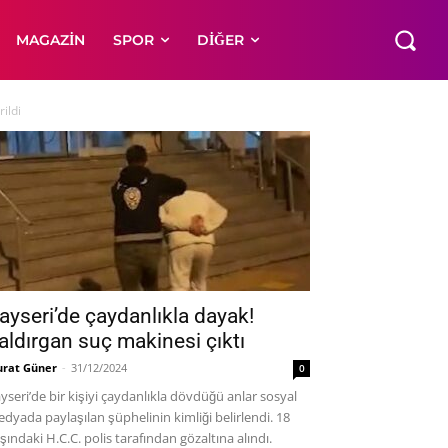
MAGAZIN
SPOR
DIĞER
ildi
ayseri’de çaydanlıkla dayak!
aldırgan suç makinesi çıktı
rat Güner
-
31/12/2024
0
yseri’de bir kişiyi çaydanlıkla dövdüğü anlar sosyal
dyada paylaşılan şüphelinin kimliği belirlendi. 18
şındaki H.C.C. polis tarafından gözaltına alındı.