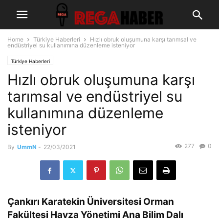
Home
Türkiye Haberleri
Hızlı obruk oluşumuna karşı tarımsal ve
endüstriyel su kullanımına düzenleme isteniyor
Türkiye Haberleri
Hızlı obruk oluşumuna karşı
tarımsal ve endüstriyel su
kullanımına düzenleme
isteniyor
277
0
By
UmmN
-
22/03/2021
Çankırı Karatekin Üniversitesi Orman
Fakültesi Havza Yönetimi Ana Bilim Dalı