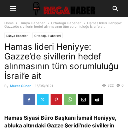
Home
Dünya Haberleri
Ortadoğu Haberleri
Hamas lideri Heniyye:
Gazze’de sivillerin hedef alınmasının tüm sorumluluğu İsrail’e ait
Dünya Haberleri
Ortadoğu Haberleri
Hamas lideri Heniyye:
Gazze’de sivillerin hedef
alınmasının tüm sorumluluğu
İsrail’e ait
322
0
By
Murat Güner
-
15/05/2021
Hamas Siyasi Büro Başkanı İsmail Heniyye,
abluka altındaki Gazze Şeridi’nde sivillerin