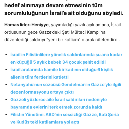
hedef alınmaya devam etmesinin tüm
sorumluluğunun İsrail’e ait olduğunu söyledi.
Hamas lideri Heniyye
, yayımladığı yazılı açıklamada, İsrail
ordusunun gece Gazze’deki Şati Mülteci Kampı’na
düzenlediği saldırıyı “yeni bir katliam” olarak nitelendirdi.
İsrail’in Filistinlilere yönelik saldırılarında şu ana kadar
en küçüğü 5 aylık bebek 34 çocuk şehit edildi
İsrail aralarında hamile bir kadının olduğu 6 kişilik
ailenin tüm fertlerini katletti
Netanyahu’nun sözcüsü Gendelman’ın Gazze’yle ilgili
dezenformasyonu ortaya çıktı
Gazzeli yüzlerce aile İsrail saldırıları nedeniyle
bayramda evlerini terk etmek zorunda kaldı
Filistin Yönetimi: ABD’nin sessizliği Gazze, Batı Şeria
ve Kudüs’teki katliamlara yol açtı