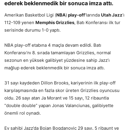
ederek beklenmedik bir sonuca imza attı.
Amerikan Basketbol Ligi (
NBA
)
play-off
‘larında
Utah Jazz
‘ı
112-109 yenen
Memphis Grizzlies
, Batı Konferansı ilk tur
serisinde durumu 1-0 yaptı.
NBA play-off etabına 4 maçla devam edildi. Batı
Konferansı’nı 8. sırada tamamlayan Grizzlies, normal
sezonun en yüksek galibiyet yüzdesine sahip Jazz’ı
mağlup ederek beklenmedik bir sonuca imza attı.
31 sayı kaydeden Dillon Brooks, kariyerinin ilk play-off
karşılaşmasında en fazla skor üreten Grizzlies oyuncusu
oldu. 26 sayı atan Ja Morant ve 15 sayı, 12 ribauntla
“double double” yapan Jonas Valanciunas, galibiyette
önemli rol oynadı.
Ev sahibi Jazz’da Bojan Bogdanovic 29 sayı, 5 ribaunt ve