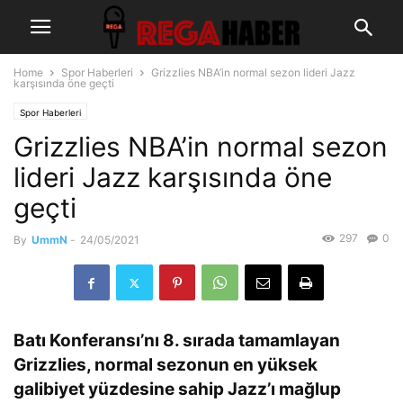
Home
Spor Haberleri
Grizzlies NBA’in normal sezon lideri Jazz
karşısında öne geçti
Spor Haberleri
Grizzlies NBA’in normal sezon
lideri Jazz karşısında öne
geçti
297
0
By
UmmN
-
24/05/2021
Batı Konferansı’nı 8. sırada tamamlayan
Grizzlies, normal sezonun en yüksek
galibiyet yüzdesine sahip Jazz’ı mağlup