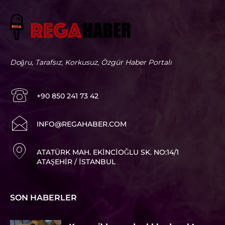
Doğru, Tarafsız, Korkusuz, Özgür Haber Portalı
+90 850 241 73 42
I
NFO@REGAHABER.COM
ATATÜRK MAH. EKINCIOĞLU SK. NO:14/1
ATAŞEHIR / İSTANBUL
SON HABERLER