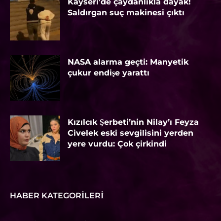
Kayseri’de çaydanlıkla dayak!
Saldırgan suç makinesi çıktı
NASA alarma geçti: Manyetik
çukur endişe yarattı
Kızılcık Şerbeti’nin Nilay’ı Feyza
Civelek eski sevgilisini yerden
yere vurdu: Çok çirkindi
HABER KATEGORILERI