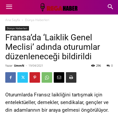
Ana Sayfa
Dünya Haberleri
Dünya Haberleri
Fransa’da ‘Laiklik Genel
Meclisi’ adında oturumlar
düzenleneceği bildirildi
Yazar
UmmN
-
19/04/2021
296
0
Oturumlarda Fransız laikliğini tartışmak için
entelektüeller, dernekler, sendikalar, gençler ve
din adamlarının bir araya gelmesi öngörülüyor.