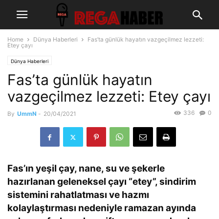
Home
Dünya Haberleri
Fas’ta günlük hayatın vazgeçilmez lezzeti:
Etey çayı
Dünya Haberleri
Fas’ta günlük hayatın
vazgeçilmez lezzeti: Etey çayı
336
0
By
UmmN
-
20/04/2021
Fas’ın yeşil çay, nane, su ve şekerle
hazırlanan geleneksel çayı “etey”, sindirim
sistemini rahatlatması ve hazmı
kolaylaştırması nedeniyle ramazan ayında