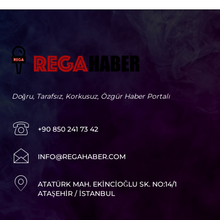
Doğru, Tarafsız, Korkusuz, Özgür Haber Portalı
+90 850 241 73 42
I
NFO@REGAHABER.COM
ATATÜRK MAH. EKINCIOĞLU SK. NO:14/1
ATAŞEHIR / İSTANBUL