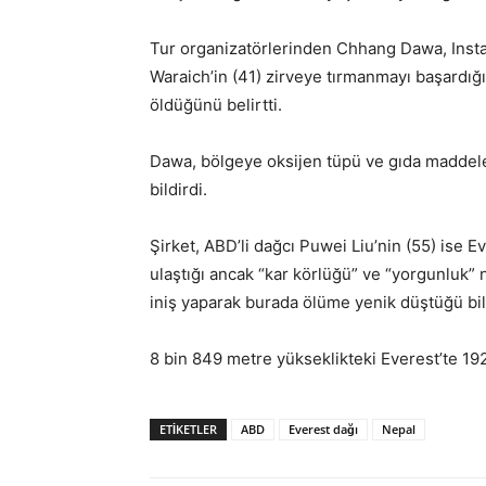
Tur organizatörlerinden Chhang Dawa, Instag
Waraich’in (41) zirveye tırmanmayı başardığ
öldüğünü belirtti.
Dawa, bölgeye oksijen tüpü ve gıda maddeler
bildirdi.
Şirket, ABD’li dağcı Puwei Liu’nin (55) ise E
ulaştığı ancak “kar körlüğü” ve “yorgunluk”
iniş yaparak burada ölüme yenik düştüğü bilg
8 bin 849 metre yükseklikteki Everest’te 192
ETIKETLER
ABD
Everest dağı
Nepal