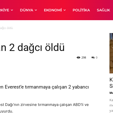
RKIYE
DÜNYA
EKONOMI
POLITIKA
SAĞLIK
dağcı öldü
an 2 dağcı öldü
298
0
K
S
en Everest’e tırmanmaya çalışan 2 yabancı
Mu
Ka
est Dağı’nın zirvesine tırmanmaya çalışan ABD’li ve
me
ya
duyurdu.