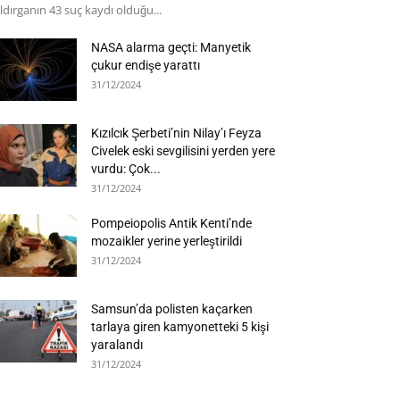
ldırganın 43 suç kaydı olduğu...
NASA alarma geçti: Manyetik
çukur endişe yarattı
31/12/2024
Kızılcık Şerbeti’nin Nilay’ı Feyza
Civelek eski sevgilisini yerden yere
vurdu: Çok...
31/12/2024
Pompeiopolis Antik Kenti’nde
mozaikler yerine yerleştirildi
31/12/2024
Samsun’da polisten kaçarken
tarlaya giren kamyonetteki 5 kişi
yaralandı
31/12/2024