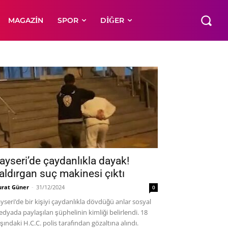
MAGAZIN
SPOR
DIĞER
ayseri’de çaydanlıkla dayak!
aldırgan suç makinesi çıktı
rat Güner
-
31/12/2024
0
yseri’de bir kişiyi çaydanlıkla dövdüğü anlar sosyal
dyada paylaşılan şüphelinin kimliği belirlendi. 18
şındaki H.C.C. polis tarafından gözaltına alındı.