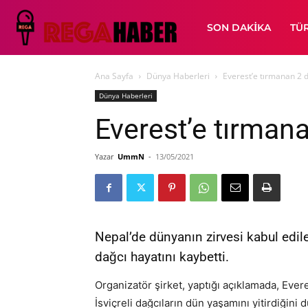
SON DAKIKA
TÜ
Ana Sayfa
Dünya Haberleri
Everest’e tırmanan 2 
Dünya Haberleri
Everest’e tırman
Yazar
UmmN
-
13/05/2021
Nepal’de dünyanın zirvesi kabul edil
dağcı hayatını kaybetti.
Organizatör şirket, yaptığı açıklamada, Ever
İsviçreli dağcıların dün yaşamını yitirdiğini 