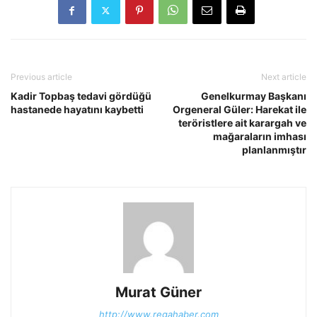
Previous article
Next article
Kadir Topbaş tedavi gördüğü
Genelkurmay Başkanı
hastanede hayatını kaybetti
Orgeneral Güler: Harekat ile
teröristlere ait karargah ve
mağaraların imhası
planlanmıştır
Murat Güner
http://www.regahaber.com