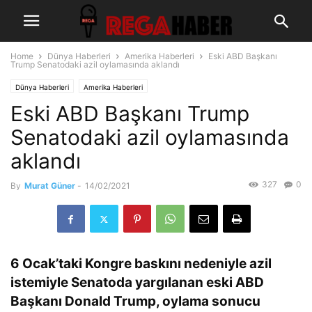
Home
Dünya Haberleri
Amerika Haberleri
Eski ABD Başkanı
Trump Senatodaki azil oylamasında aklandı
Dünya Haberleri
Amerika Haberleri
Eski ABD Başkanı Trump
Senatodaki azil oylamasında
aklandı
327
0
By
Murat Güner
-
14/02/2021
6 Ocak’taki Kongre baskını nedeniyle azil
istemiyle Senatoda yargılanan eski ABD
Başkanı Donald Trump, oylama sonucu