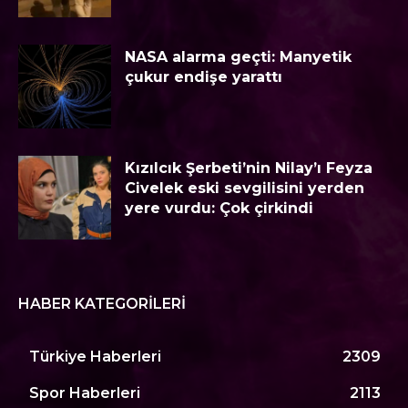
NASA alarma geçti: Manyetik
çukur endişe yarattı
Kızılcık Şerbeti’nin Nilay’ı Feyza
Civelek eski sevgilisini yerden
yere vurdu: Çok çirkindi
HABER KATEGORILERI
Türkiye Haberleri
2309
Spor Haberleri
2113