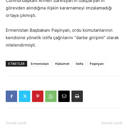
Cumhurbaşkanı Armen Sarkisyan’ın Gasparyan’ın
görevden alındığına ilişkin kararnameyi imzalamadığı
ortaya çıkmıştı.
Ermenistan Başbakanı Paşinyan, ordu komutanlarının
kendisine yönelik istifa çağrılarını “darbe girişimi” olarak
nitelendirmişti.
ETIKETLER
Ermenistan
Hükümet
İstifa
Paşinyan
Önceki İçerik
Sonraki İçerik