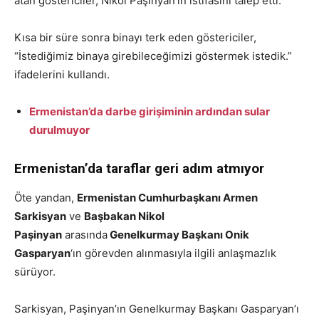
atan göstericiler, Nikol Paşinyan’ın istifasını talep etti.
Kısa bir süre sonra binayı terk eden göstericiler,
“İstediğimiz binaya girebileceğimizi göstermek istedik.”
ifadelerini kullandı.
Ermenistan’da darbe girişiminin ardından sular
durulmuyor
Ermenistan’da taraflar geri adım atmıyor
Öte yandan,
Ermenistan Cumhurbaşkanı Armen
Sarkisyan
ve
Başbakan Nikol
Paşinyan
arasında
Genelkurmay Başkanı Onik
Gasparyan
‘ın görevden alınmasıyla ilgili anlaşmazlık
sürüyor.
Sarkisyan, Paşinyan’ın Genelkurmay Başkanı Gasparyan’ı