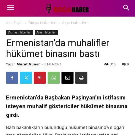
Ana Sayfa
Dünya Haberleri
Asya Haberleri
Dünya Haberleri
Asya Haberleri
Ermenistan’da muhalifler
hükümet binasını bastı
Yazar
Murat Güner
-
01/03/2021
315
0
Ermenistan’da Başbakan Paşinyan’ın istifasını
isteyen muhalif göstericiler hükümet binasına
girdi.
Bazı bakanlıkların bulunduğu hükümet binasında slogan